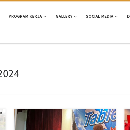
PROGRAM KERJA
GALLERY
SOCIAL MEDIA
D
 2024
Batam – Komjen Konsulat Jenderal Republik Indonesia
(KJRI) Johor Bahru, Sigit Widiyanto, mengapresiasi
event Table Top yang digelar Dinas Kebudayaan dan