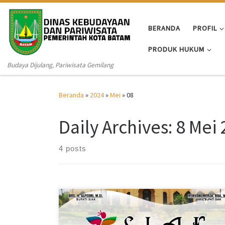
Skip to content
BERANDA
PROFIL
PRODUK HUKUM
Budaya Dijulang, Pariwisata Gemilang
Beranda
»
2024
»
Mei
»
08
Daily Archives:
8 Mei
4 posts
Siak – Pemerintah Kabupaten Siak melalui Dinas
Pariwisata dalam waktu dekat, akan menggelar
pameran dan temu bisnis, acara bertajuk Siak