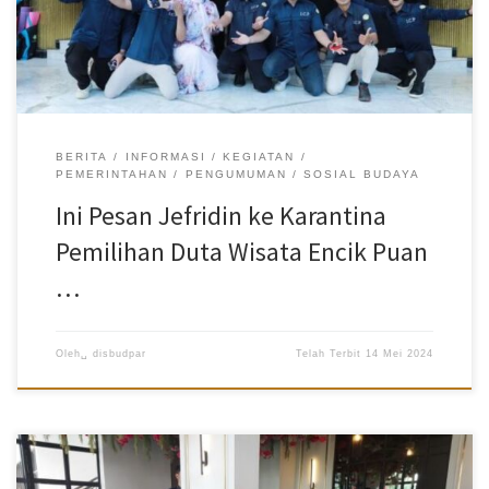
arahan tentang pentingnya peran duta wisata untuk mendukung
pembangunan Batam yang sedang berlangsung. Dalam sesi
karantina, Jefridin menyoroti pentingnya memiliki beragam bakat
dan pengalaman sebagai seorang duta wisata, termasuk
kemampuan berpantun dan memahami budaya lokal. Ia
menekankan bahwa kesadaran akan pentingnya menjaga
kebersihan dan […]
BERITA
INFORMASI
KEGIATAN
PEMERINTAHAN
PENGUMUMAN
SOSIAL BUDAYA
Ini Pesan Jefridin ke Karantina
Pemilihan Duta Wisata Encik Puan
…
Oleh␣
disbudpar
Telah Terbit
14 Mei 2024
Batam, Kabarbatam.com – Sekretaris Daerah (Sekda) Kota Batam,
Jefridin Hamid, menekankan agar Finalis Duta Wisata Kota Batam