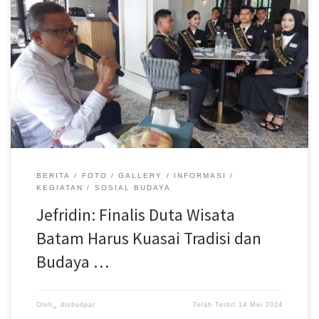
menguasai tradisi dan budaya Melayu. “Salah satu tradisi Melayu di
Batam, mewajibkan berpantun. Duta Wisata Kota Batam harus bisa
berpantun,” pesan Jefridin di hadapan 20 Finalis Duta Wisata Encik
dan Puan Kota Batam tersebut, di Grand Eska Hotel, Senin
(13/5/2024). Ia pun menegaskan, sebagai sosok yang bakal disorot
sebagai wajahnya Batam, Duta Wisata harus memahami semua
terkait Batam termasuk potensi dan perkembangan Kota Batam.
“Harus bangga sebagai orang Batam, bahkan Kota Batam saat ini
sedang maju dan berkembang,” katanya. Sementara itu, Kepala
Dinas Kebudayaan […]
BERITA
FOTO
GALLERY
INFORMASI
KEGIATAN
SOSIAL BUDAYA
Jefridin: Finalis Duta Wisata
Batam Harus Kuasai Tradisi dan
Budaya …
Oleh␣
disbudpar
Telah Terbit
14 Mei 2024