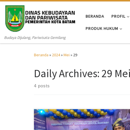
Skip to content
BERANDA
PROFIL
PRODUK HUKUM
Budaya Dijulang, Pariwisata Gemilang
Beranda
»
2024
»
Mei
»
29
Daily Archives:
29 Me
4 posts
Batam – Pemerintah Kota (Pemko) Batam, turut serta
dalam kegiatan Expo Pengawasan Intern 2024 di di
Ballroom Kratakau, Taman Mini Indonesia Indah,