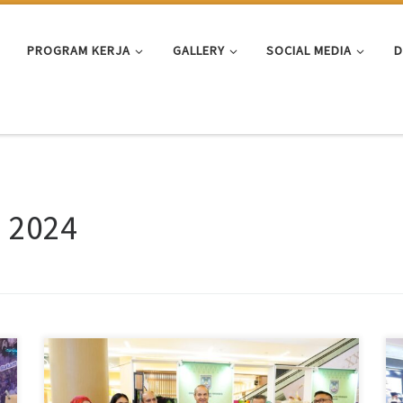
PROGRAM KERJA
GALLERY
SOCIAL MEDIA
D
i 2024
Batam, Kabarbatam.com – Batam Tourism Expo 2024
resmi dibuka di One Batam Mall. Pameran multi produk
UMKM, hotel, tour & travel, seluruh Indonesia itu