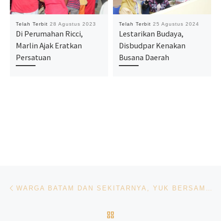
Telah Terbit
28 Agustus 2023
Telah Terbit
25 Agustus 2024
Di Perumahan Ricci,
Lestarikan Budaya,
Marlin Ajak Eratkan
Disbudpar Kenakan
Persatuan
Busana Daerah
Navigasi pos
Previous post
WARGA BATAM DAN SEKITARNYA, YUK BERSAMA-SAMA KITA IKUTI DAN RAMAIKAN KEGIATAN INI
BACK TO POST LIST