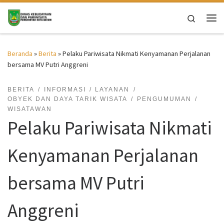
Skip to content
Search
Me
Beranda
»
Berita
»
Pelaku Pariwisata Nikmati Kenyamanan Perjalanan
bersama MV Putri Anggreni
BERITA
INFORMASI
LAYANAN
OBYEK DAN DAYA TARIK WISATA
PENGUMUMAN
WISATAWAN
Pelaku Pariwisata Nikmati
Kenyamanan Perjalanan
bersama MV Putri
Anggreni