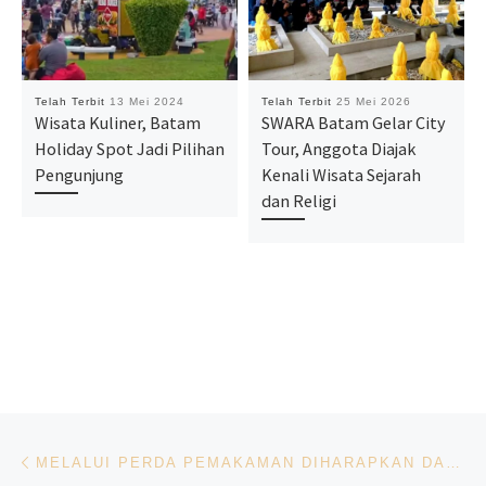
Telah Terbit
13 Mei 2024
Telah Terbit
25 Mei 2026
Wisata Kuliner, Batam
SWARA Batam Gelar City
Holiday Spot Jadi Pilihan
Tour, Anggota Diajak
Pengunjung
Kenali Wisata Sejarah
dan Religi
Navigasi pos
Previous post
MELALUI PERDA PEMAKAMAN DIHARAPKAN DAPAT MENINGKATKAN PENGELOLAAN DAN KUALITAS PELAYANAN PEMAKAMAN BAGI MASYARAKAT