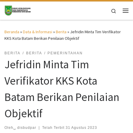
Skip to content
Search
Me
Beranda
»
Data & Informasi
»
Berita
»
Jefridin Minta Tim Verifikator
KKS Kota Batam Berikan Penilaian Objektif
BERITA
BERITA
PEMERINTAHAN
Jefridin Minta Tim
Verifikator KKS Kota
Batam Berikan Penilaian
Objektif
Oleh␣
disbudpar
|
Telah Terbit
31 Agustus 2023