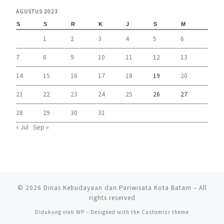
AGUSTUS 2023
S
S
R
K
J
S
M
1
2
3
4
5
6
7
8
9
10
11
12
13
14
15
16
17
18
19
20
21
22
23
24
25
26
27
28
29
30
31
« Jul
Sep »
© 2026
Dinas Kebudayaan dan Pariwisata Kota Batam
– All
rights reserved
Didukung oleh
WP
– Designed with the
Customizr theme