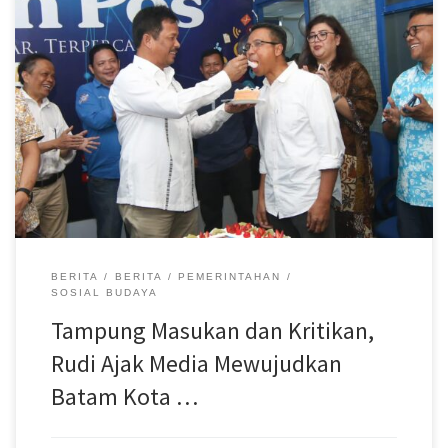
MC Pemko Batam – Wali Kota Batam, Muhammad Rudi, mengajak
media di Batam untuk terus bersama dirinya membangun daerah.
Hal itu dinilai penting demi mewujudkan Batam Kota baru. “Silakan
sampaikan masukan ke saya, karena pembangunan Batam yang
selama ini berjalan tak lepas dari kritikan dan masukan dari teman-
teman media. Batam ini milik kita dan mari bersama mewujudkan
Batam Kota Baru,” ujar Rudi saat menghadiri perayaan Hari Ulang
Tahun (HUT) ke-25 Batam Pos di Gedung Graha Pena, Kamis
(10/8/2023). Rudi yang saban tahun hadir perayaan HUT Batam Pos
itu, mengungkapkan bahwa pemerintah di bawah pimpinan
dirinya, sangat menghargai kritikan dan masukan. […]
BERITA
BERITA
PEMERINTAHAN
SOSIAL BUDAYA
Tampung Masukan dan Kritikan,
Rudi Ajak Media Mewujudkan
Batam Kota …