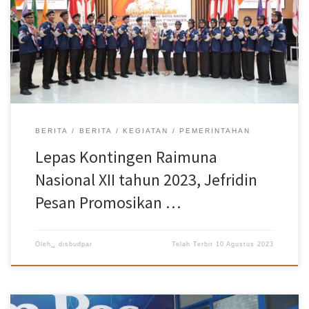
dikancah nasional. “Terima kasih dan selamat atas nama
masyarakat Batam dan Mabicab Kota Batam, Muhammad Rudi
kepada adik-adik yang sudah diseleksi dan diberikan pembekalan
untuk mewakili Batam. Jaga nama baik Batam dan pahami betul
Batam agar dapat menjadi agen mempromosikan Batam di
nasional,” katanya di Kantor Walikota Batam, Kamis (10/8/2023).
Raimuna Nasional XII Tahun 2023 sendiri akan digelar […]
BERITA
BERITA
KEGIATAN
PEMERINTAHAN
Lepas Kontingen Raimuna
Nasional XII tahun 2023, Jefridin
Pesan Promosikan …
Oleh␣
disbudpar
Telah Terbit
10 Agustus 2023