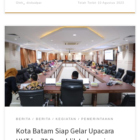
Oleh␣
disbudpar
Telah Terbit
10 Agustus 2023
MC Pemko Batam – Pemerintah Kota (Pemko) Batam bersama
Forum Koordinasi Pimpinan Daerah (Forkopimda) Kota Batam, siap
menggelar upacara Hari Ulang Tahun (HUT) ke-78 Republik
Indonesia (RI) pada 17 Agustus 2023 mendatang. Kepala
Diskominfo Kota Batam, Rudi Panjaitan mengajak seluruh elemen
masyarakat Kota Batam untuk dapat berpartisipasi dan ikut serta
memeriahkan peringatan HUT ke-78 RI. Rangkaian kegiatan
peringatan HUT ke-78 RI sendiri akan dimulai pada Minggu 13
Agustus 2023 mendatang. “Dengan agenda pawai pembangunan,
kendaraan hias dan budaya,” katanya saat memimpin rapat
koordinasi persiapan HUT ke-78 RI, Kamis (10/8/2023). Kemudian,
pada Senin 14 Agustus 2023 akan dilaksanakan gladi kotor pada
pukul […]
BERITA
BERITA
KEGIATAN
PEMERINTAHAN
Kota Batam Siap Gelar Upacara