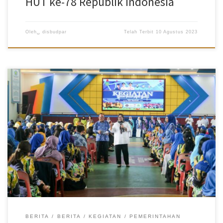
HUT ke-78 Republik Indonesia
Oleh␣
disbudpar
Telah Terbit
10 Agustus 2023
MC Pemko Batam – Bunda PAUD Kota Batam, Hj Marlin Agustina
Rudi mengajak mitra dan para guru untuk terus meningkatkan
sinergi dan koordinasi. Peningkatan itu akan berdampak pada
peningkatan kualitas pendidikan anak usia dini. Muaranya akan lahir
anak-anak hebat, cerdas, berkarakter dan berakhlak mulia.
“Tingkatkan koordinasi, bangun sinergi. Demi pendidikan terbaik
anak usia dini. Sinergi untuk mengembangkan pendidikan
berkualitas, untuk melahirkan generasi cerdas,” kata Marlin di Aula
Sekolah Yos Sudarso, Batam Centre, Kota Batam, Rabu (9/8).
Sepanjang Rabu, Wakil Gubernur Kepulauan Riau ini melakukan
pertemuan dengan Mitra PAUD untuk dua Kecamatan. Pada
sebelah pagi, di Sekolah Yos Sudarso, Marlin bertemu […]
BERITA
BERITA
KEGIATAN
PEMERINTAHAN