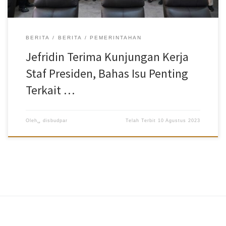
siswa yang belum mencairkan. Ada beberapa hal yang […]
BERITA
BERITA
PEMERINTAHAN
Jefridin Terima Kunjungan Kerja
Staf Presiden, Bahas Isu Penting
Terkait …
Oleh␣
disbudpar
Telah Terbit
10 Agustus 2023