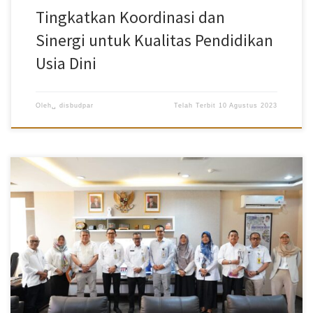
Tingkatkan Koordinasi dan
Sinergi untuk Kualitas Pendidikan
Usia Dini
Oleh␣
disbudpar
Telah Terbit
10 Agustus 2023
MC Pemko Batam – Wali Kota Batam, Muhammad Rudi diwakili
Sekretaris Daerah Kota Batam, Jefridin, M.Pd. menerima kunjungan
kerja dari Kantor Staf Presiden RI di ruang kerja Sekda Lantai 2
Kantor Walikota, Rabu (9/08/2023). Kunjungan kerja itu dipimpin
oleh Deputi II Bidang Pembangunan Manusia, Adven Tarigan. Tiga
isu penting yang dibahas dalam pertemuan itu, pertama
penyaluran dana Program Indonesia Pintar (PIP) bagi peserta didik
di Kota Batam. Kedua terkait Pegawai Pemerintah dengan
Perjanjian Kerja (PPPK) dan isu ketiga terkait penerimaan peserta
didik baru (PPDB) di Kota Batam. Untuk PIP diakuinya masih ada