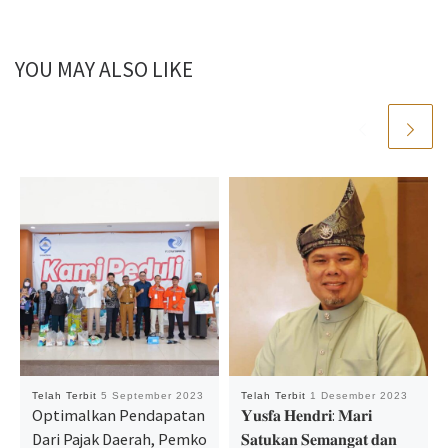
YOU MAY ALSO LIKE
Telah Terbit
5 September 2023
Telah Terbit
1 Desember 2023
Optimalkan Pendapatan
𝐘𝐮𝐬𝐟𝐚 𝐇𝐞𝐧𝐝𝐫𝐢: 𝐌𝐚𝐫𝐢
Dari Pajak Daerah, Pemko
𝐒𝐚𝐭𝐮𝐤𝐚𝐧 𝐒𝐞𝐦𝐚𝐧𝐠𝐚𝐭 𝐝𝐚𝐧