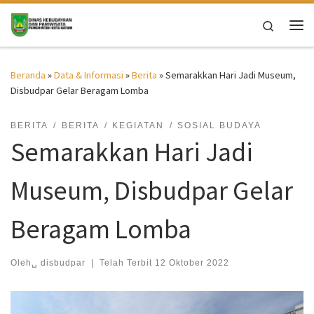
Skip to content
Search
Me
Beranda
»
Data & Informasi
»
Berita
»
Semarakkan Hari Jadi Museum,
Disbudpar Gelar Beragam Lomba
BERITA
BERITA
KEGIATAN
SOSIAL BUDAYA
Semarakkan Hari Jadi
Museum, Disbudpar Gelar
Beragam Lomba
Oleh␣
disbudpar
|
Telah Terbit
12 Oktober 2022