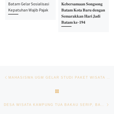
Batam Gelar Sosialisasi
𝐊𝐞𝐛𝐞𝐫𝐬𝐚𝐦𝐚𝐚𝐧 𝐒𝐨𝐧𝐠𝐬𝐨𝐧𝐠
Kepatuhan Wajib Pajak
𝐁𝐚𝐭𝐚𝐦 𝐊𝐨𝐭𝐚 𝐁𝐚𝐫𝐮 𝐝𝐞𝐧𝐠𝐚𝐧
𝐒𝐞𝐦𝐚𝐫𝐚𝐤𝐤𝐚𝐧 𝐇𝐚𝐫𝐢 𝐉𝐚𝐝𝐢
𝐁𝐚𝐭𝐚𝐦 𝐤𝐞-𝟏𝟗𝟒
Navigasi pos
Previous post
MAHASISWA UGM GELAR STUDI PAKET WISATA MANGROVE DI BATAM
BACK TO POST LIST
Ne
DESA WISATA KAMPUNG TUA BAKAU SERIP, BATAM, KEPULAUAN RIAU