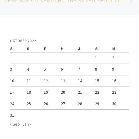
DESA WISATA KAMPUNG TUA BAKAU SERIP POKDARWIS PANDANG TAK JEMU ADWI 2022
OKTOBER 2022
S
S
R
K
J
S
M
1
2
3
4
5
6
7
8
9
10
11
12
13
14
15
16
17
18
19
20
21
22
23
24
25
26
27
28
29
30
31
« Sep
Jan »