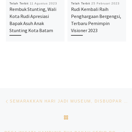
Telah Terbit
11 Agustus 2023
Telah Terbit
25 Februari 2023
Rembuk Stunting, Wali
Rudi Kembali Raih
Kota Rudi Apresiasi
Penghargaan Bergengsi,
Bapak Asuh Anak
Terbaru Pemimpin
Stunting Kota Batam
Visioner 2023
Navigasi pos
Previous post
SEMARAKKAN HARI JADI MUSEUM, DISBUDPAR GELAR BERAGAM LOMBA
BACK TO POST LIST
Ne