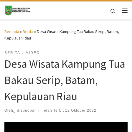
Skip to content
Search
Me
Beranda
»
Berita
»
Desa Wisata Kampung Tua Bakau Serip, Batam,
Kepulauan Riau
BERITA
VIDEO
Desa Wisata Kampung Tua
Bakau Serip, Batam,
Kepulauan Riau
Oleh␣
disbudpar
|
Telah Terbit
12 Oktober 2022