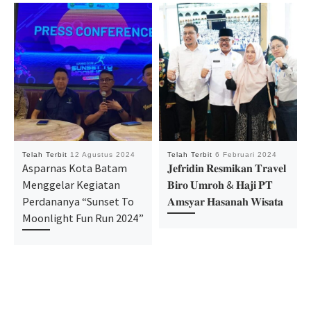
Telah Terbit
12 Agustus 2024
Telah Terbit
6 Februari 2024
Asparnas Kota Batam
𝐉𝐞𝐟𝐫𝐢𝐝𝐢𝐧 𝐑𝐞𝐬𝐦𝐢𝐤𝐚𝐧 𝐓𝐫𝐚𝐯𝐞𝐥
Menggelar Kegiatan
𝐁𝐢𝐫𝐨 𝐔𝐦𝐫𝐨𝐡 & 𝐇𝐚𝐣𝐢 𝐏𝐓
Perdananya “Sunset To
𝐀𝐦𝐬𝐲𝐚𝐫 𝐇𝐚𝐬𝐚𝐧𝐚𝐡 𝐖𝐢𝐬𝐚𝐭𝐚
Moonlight Fun Run 2024”