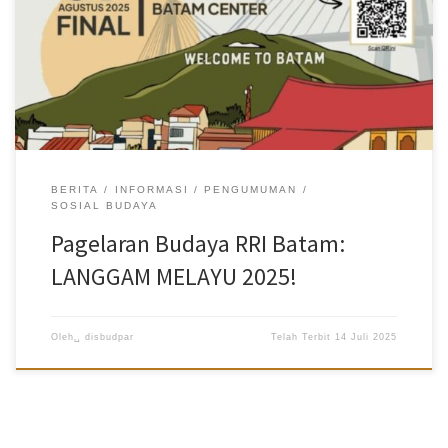
terbaik untuk berkompetisi dalam Lomba Cover Lagu Melayu.
Kategori Lomba:
Kategori SMP: Usia 13 – 16 Tahun
Kategori
Umum: Usia 17 – 35 Tahun Persyaratan: Catat Tanggal Pentingnya!
Pendaftaran Dibuka: 5 – 31 Juli 2025
Final Lomba: 09 Agustus
2025
Lokasi Final: One Batam Mall Mari bersama kita “Bersatu
Dalam Langgam, Lestari Dalam Budaya”. Informasi lebih lanjut dan
pendaftaran, […]
BERITA
INFORMASI
PENGUMUMAN
SOSIAL BUDAYA
Pagelaran Budaya RRI Batam:
LANGGAM MELAYU 2025!
Oleh␣
disbudpar
Telah Terbit
14 Juli 2025