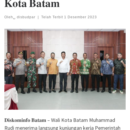
𝐊𝐨𝐭𝐚 𝐁𝐚𝐭𝐚𝐦
Oleh␣
disbudpar
|
Telah Terbit
1 Desember 2023
𝐃𝐢𝐬𝐤𝐨𝐦𝐢𝐧𝐟𝐨 𝐁𝐚𝐭𝐚𝐦 – Wali Kota Batam Muhammad
Rudi menerima langsung kunjungan kerja Pemerintah