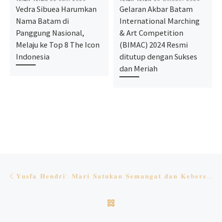
Vedra Sibuea Harumkan
Gelaran Akbar Batam
Nama Batam di
International Marching
Panggung Nasional,
& Art Competition
Melaju ke Top 8 The Icon
(BIMAC) 2024 Resmi
Indonesia
ditutup dengan Sukses
dan Meriah
Navigasi pos
Previous post
𝐘𝐮𝐬𝐟𝐚 𝐇𝐞𝐧𝐝𝐫𝐢: 𝐌𝐚𝐫𝐢 𝐒𝐚𝐭𝐮𝐤𝐚𝐧 𝐒𝐞𝐦𝐚𝐧𝐠𝐚𝐭 𝐝𝐚𝐧 𝐊𝐞𝐛𝐞𝐫𝐬𝐚𝐦𝐚𝐚𝐧 𝐒𝐨𝐧𝐠𝐬𝐨𝐧𝐠 𝐁𝐚𝐭𝐚𝐦 𝐊𝐨𝐭𝐚 𝐁𝐚𝐫𝐮 𝐝𝐞𝐧𝐠𝐚𝐧 𝐒𝐞𝐦𝐚𝐫𝐚𝐤𝐤𝐚𝐧 𝐇𝐚𝐫𝐢 𝐉𝐚𝐝𝐢 𝐁𝐚𝐭𝐚𝐦 𝐤𝐞-𝟏𝟗𝟒
BACK TO POST LIST
Ne