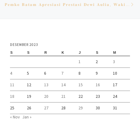
𝐏𝐞𝐦𝐤𝐨 𝐁𝐚𝐭𝐚𝐦 𝐀𝐩𝐫𝐞𝐬𝐢𝐚𝐬𝐢 𝐏𝐫𝐞𝐬𝐭𝐚𝐬𝐢 𝐃𝐞𝐰𝐢 𝐀𝐮𝐥𝐢𝐚, 𝐖𝐚𝐤𝐢𝐥𝐢 𝐈𝐧𝐝𝐨𝐧𝐞𝐬𝐢𝐚 𝐝𝐢 𝐌𝐢𝐬𝐬 𝐓𝐨𝐮𝐫𝐢𝐬𝐦 𝐖𝐨𝐫𝐥𝐝 𝟐𝟎𝟐𝟑 𝐁𝐞𝐢𝐣𝐢𝐧𝐠
DESEMBER 2023
S
S
R
K
J
S
M
1
2
3
4
5
6
7
8
9
10
11
12
13
14
15
16
17
18
19
20
21
22
23
24
25
26
27
28
29
30
31
« Nov
Jan »