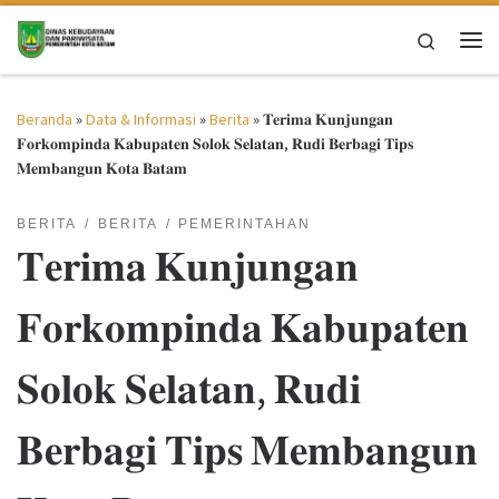
Skip to content
Search
Me
Beranda
»
Data & Informasi
»
Berita
»
𝐓𝐞𝐫𝐢𝐦𝐚 𝐊𝐮𝐧𝐣𝐮𝐧𝐠𝐚𝐧
𝐅𝐨𝐫𝐤𝐨𝐦𝐩𝐢𝐧𝐝𝐚 𝐊𝐚𝐛𝐮𝐩𝐚𝐭𝐞𝐧 𝐒𝐨𝐥𝐨𝐤 𝐒𝐞𝐥𝐚𝐭𝐚𝐧, 𝐑𝐮𝐝𝐢 𝐁𝐞𝐫𝐛𝐚𝐠𝐢 𝐓𝐢𝐩𝐬
𝐌𝐞𝐦𝐛𝐚𝐧𝐠𝐮𝐧 𝐊𝐨𝐭𝐚 𝐁𝐚𝐭𝐚𝐦
BERITA
BERITA
PEMERINTAHAN
𝐓𝐞𝐫𝐢𝐦𝐚 𝐊𝐮𝐧𝐣𝐮𝐧𝐠𝐚𝐧
𝐅𝐨𝐫𝐤𝐨𝐦𝐩𝐢𝐧𝐝𝐚 𝐊𝐚𝐛𝐮𝐩𝐚𝐭𝐞𝐧
𝐒𝐨𝐥𝐨𝐤 𝐒𝐞𝐥𝐚𝐭𝐚𝐧, 𝐑𝐮𝐝𝐢
𝐁𝐞𝐫𝐛𝐚𝐠𝐢 𝐓𝐢𝐩𝐬 𝐌𝐞𝐦𝐛𝐚𝐧𝐠𝐮𝐧