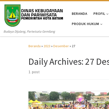
Skip to content
BERANDA
PROFIL
PRODUK HUKUM
Budaya Dijulang, Pariwisata Gemilang
Beranda
»
2023
»
Desember
»
27
Daily Archives:
27 De
1 post
𝐃𝐢𝐬𝐤𝐨𝐦𝐢𝐧𝐟𝐨 𝐁𝐚𝐭𝐚𝐦 – Secara resmi Wali Kota Batam,
Muhammad Rudi diwakili Sekretaris Daerah Kota
Batam, Jefridin, M.Pd. menutup Lomba Batam