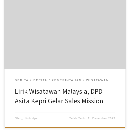
Disbudpar Batam- Association of The Indonesian Tours and Travel
Agencies (ASITA) DPD Kepri menggelar Sales Mission, bertempat di
Melaka, Malaysia 10-13 Desember 2023. Kegiatan tersebut juga
disejalankan dengan Rapat Kerja Tahunan ASITA DPD Kepri 2023.
Sales Mission dan Rapat Kerja Tahunan ASITA Kepri ini dipimpin
oleh Ketua DPD Asita Kepri, Eva Betty Siahaan. Kegiatan ini dihadiri
langsung oleh Kepala Dinas Kebudayaan dan Pariwisata
(Disbudpar) Kota Batam, Ardiwinata didampingi Kepala Bidang
(Kabid) Pengembangan dan Promosi Wisata Disbudpar Kota
Batam, Ratna Sari. Eva menyampaikan, tujuan dari kegiatan Sales
Mission ini adalah untuk mempersiapkan kebutuhan wisatawan
mancanegara (wisman) yang akan berkunjung ke Kepri. […]
BERITA
BERITA
PEMERINTAHAN
WISATAWAN
Lirik Wisatawan Malaysia, DPD
Asita Kepri Gelar Sales Mission
Oleh␣
disbudpar
Telah Terbit
11 Desember 2023