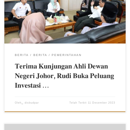
daya tarik investasi bagi Batam,” ujar Rudi. Pertemuan itu menjadi
kesempatan Wali Kota dalam mempromosikan semua sektor di
Batam kepada Ahli Dewan Negeri Johor tersebut. Menurut Rudi,
Batam terus membuka diri dan memberikan peluang dalam
berinvestasi. “Sampaikan ke pada rekan-rekan di Johor Malaysia,
bahwa Batam sudah semakin maju dan pembangunan sudah
gencar sehingga akses dan sebagainya mudah dijangkau,” […]
BERITA
BERITA
PEMERINTAHAN
𝐓𝐞𝐫𝐢𝐦𝐚 𝐊𝐮𝐧𝐣𝐮𝐧𝐠𝐚𝐧 𝐀𝐡𝐥𝐢 𝐃𝐞𝐰𝐚𝐧
𝐍𝐞𝐠𝐞𝐫𝐢 𝐉𝐨𝐡𝐨𝐫, 𝐑𝐮𝐝𝐢 𝐁𝐮𝐤𝐚 𝐏𝐞𝐥𝐮𝐚𝐧𝐠
𝐈𝐧𝐯𝐞𝐬𝐭𝐚𝐬𝐢 …
Oleh␣
disbudpar
Telah Terbit
11 Desember 2023