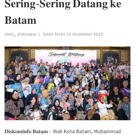
𝐒𝐞𝐫𝐢𝐧𝐠-𝐒𝐞𝐫𝐢𝐧𝐠 𝐃𝐚𝐭𝐚𝐧𝐠 𝐤𝐞
𝐁𝐚𝐭𝐚𝐦
Oleh␣
disbudpar
|
Telah Terbit
10 November 2023
𝐃𝐢𝐬𝐤𝐨𝐦𝐢𝐧𝐟𝐨 𝐁𝐚𝐭𝐚𝐦 – Wali Kota Batam, Muhammad