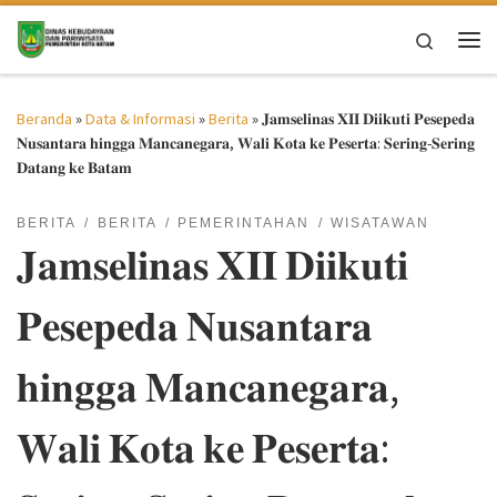
Skip to content
Search
Me
Beranda
»
Data & Informasi
»
Berita
»
𝐉𝐚𝐦𝐬𝐞𝐥𝐢𝐧𝐚𝐬 𝐗𝐈𝐈 𝐃𝐢𝐢𝐤𝐮𝐭𝐢 𝐏𝐞𝐬𝐞𝐩𝐞𝐝𝐚
𝐍𝐮𝐬𝐚𝐧𝐭𝐚𝐫𝐚 𝐡𝐢𝐧𝐠𝐠𝐚 𝐌𝐚𝐧𝐜𝐚𝐧𝐞𝐠𝐚𝐫𝐚, 𝐖𝐚𝐥𝐢 𝐊𝐨𝐭𝐚 𝐤𝐞 𝐏𝐞𝐬𝐞𝐫𝐭𝐚: 𝐒𝐞𝐫𝐢𝐧𝐠-𝐒𝐞𝐫𝐢𝐧𝐠
𝐃𝐚𝐭𝐚𝐧𝐠 𝐤𝐞 𝐁𝐚𝐭𝐚𝐦
BERITA
BERITA
PEMERINTAHAN
WISATAWAN
𝐉𝐚𝐦𝐬𝐞𝐥𝐢𝐧𝐚𝐬 𝐗𝐈𝐈 𝐃𝐢𝐢𝐤𝐮𝐭𝐢
𝐏𝐞𝐬𝐞𝐩𝐞𝐝𝐚 𝐍𝐮𝐬𝐚𝐧𝐭𝐚𝐫𝐚
𝐡𝐢𝐧𝐠𝐠𝐚 𝐌𝐚𝐧𝐜𝐚𝐧𝐞𝐠𝐚𝐫𝐚,
𝐖𝐚𝐥𝐢 𝐊𝐨𝐭𝐚 𝐤𝐞 𝐏𝐞𝐬𝐞𝐫𝐭𝐚: