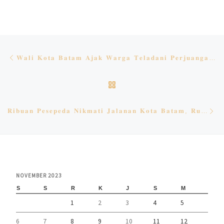
Navigasi pos
Previous post
𝐖𝐚𝐥𝐢 𝐊𝐨𝐭𝐚 𝐁𝐚𝐭𝐚𝐦 𝐀𝐣𝐚𝐤 𝐖𝐚𝐫𝐠𝐚 𝐓𝐞𝐥𝐚𝐝𝐚𝐧𝐢 𝐏𝐞𝐫𝐣𝐮𝐚𝐧𝐠𝐚𝐧 𝐏𝐚𝐡𝐥𝐚𝐰𝐚𝐧
BACK TO POST LIST
Ne
𝐑𝐢𝐛𝐮𝐚𝐧 𝐏𝐞𝐬𝐞𝐩𝐞𝐝𝐚 𝐍𝐢𝐤𝐦𝐚𝐭𝐢 𝐉𝐚𝐥𝐚𝐧𝐚𝐧 𝐊𝐨𝐭𝐚 𝐁𝐚𝐭𝐚𝐦, 𝐑𝐮𝐝𝐢-𝐌𝐚𝐫𝐥𝐢𝐧 𝐋𝐞𝐩𝐚𝐬 𝐏𝐞𝐬𝐞𝐫𝐭𝐚 𝐉𝐚𝐦𝐬𝐞𝐥𝐢𝐧𝐚𝐬 𝐗𝐈𝐈
NOVEMBER 2023
S
S
R
K
J
S
M
1
2
3
4
5
6
7
8
9
10
11
12