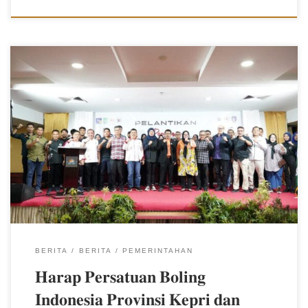
𝐃𝐢𝐬𝐤𝐨𝐦𝐢𝐧𝐟𝐨 𝐁𝐚𝐭𝐚𝐦 – Wali Kota Batam, Muhammad Rudi
diwakilkan Sekretaris Daerah Kota Batam, Jefridin, M.Pd.
menghadiri Pelantikan Pengurus Persatuan Boling Indonesia (PBI)
Provinsi Kepri dan PBI Kota Batam, Masa Bakti 2023-2027, di Pasifik
Palace Hotel, Kamis (2/11/2023). Pengurus dilantik langsung oleh
Wakil Gubernur Provinsi Kepulauan Riau, Marlin Agustina. “Selamat
datang Ketua Umum Pengurus Besar (PB) PBI yang diwakilkan
Sekjen PB PBI, Bapak Hasrial Arimis. Selamat datang di Kota
Batam, kota bandar dunia madani,” kata Jefridin yang juga selaku
Ketua Persatuan Sepak Takraw Indonesia (PSTI) Kota Batam. Atas
nama Wali Kota Batam Jefridin menghaturkan selamat kepada
pengurus daerah yang dilantik, baik […]
BERITA
BERITA
PEMERINTAHAN
𝐇𝐚𝐫𝐚𝐩 𝐏𝐞𝐫𝐬𝐚𝐭𝐮𝐚𝐧 𝐁𝐨𝐥𝐢𝐧𝐠
𝐈𝐧𝐝𝐨𝐧𝐞𝐬𝐢𝐚 𝐏𝐫𝐨𝐯𝐢𝐧𝐬𝐢 𝐊𝐞𝐩𝐫𝐢 𝐝𝐚𝐧