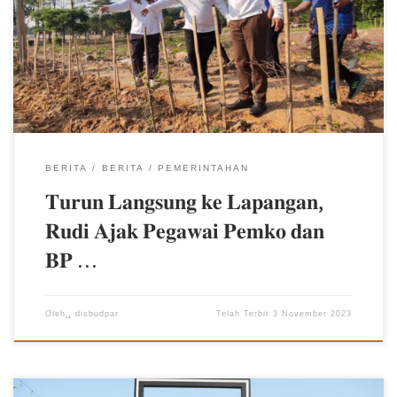
langsung meninjau sejumlah pohon dan tanaman di sepanjang
Jalan Sudirman. Rudi mengajak para pegawai untuk ikut serta
menjaga dan merawat semua tanaman di pinggir-pinggir jalan.
“Hari ini saya bersama pegawai Pemko Batam dan BP Batam
memberikan makanan buat tanaman berupa pupuk kandang,”
kata Rudi, Jumat (3/11/2023). Rudi menargetkan dalam dua atau
tiga bulan kedepan, […]
BERITA
BERITA
PEMERINTAHAN
𝐓𝐮𝐫𝐮𝐧 𝐋𝐚𝐧𝐠𝐬𝐮𝐧𝐠 𝐤𝐞 𝐋𝐚𝐩𝐚𝐧𝐠𝐚𝐧,
𝐑𝐮𝐝𝐢 𝐀𝐣𝐚𝐤 𝐏𝐞𝐠𝐚𝐰𝐚𝐢 𝐏𝐞𝐦𝐤𝐨 𝐝𝐚𝐧
𝐁𝐏 …
Oleh␣
disbudpar
Telah Terbit
3 November 2023