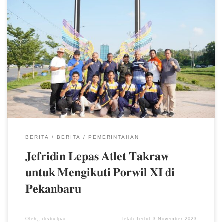
𝐃𝐢𝐬𝐤𝐨𝐦𝐢𝐧𝐟𝐨 𝐁𝐚𝐭𝐚𝐦 – Ketua Persatuan Sepak Takraw Indonesia
(PSTI) Kota Batam, Jefridin, M.Pd. melepas atlet sepak takraw yang
akan bertanding di Pekan Olahraga Wilayah (Porwil) XI Sumatera
2023 di taman Dang Anom (04/11/2023). Dari Kota Batam
menurutnya ada lima orang yang berangkat ke Kota Pekanbaru
pada hari ini. “Pagi ini Kita melepas atlet takraw yang akan
mengikuti Porwil di Pekanbaru. Ada tiga orang atlet dan dua orang
official yang akan berangkat pada hari ini mewakili Provinsi Kepri,”
ujar Jefridin. Kepada atlet yang akan bertanding, Sekretaris Daerah
Kota Batam ini memberikan semangat dan motivasi agar semangat
bertanding. Ia juga berpesan agar […]
BERITA
BERITA
PEMERINTAHAN
𝐉𝐞𝐟𝐫𝐢𝐝𝐢𝐧 𝐋𝐞𝐩𝐚𝐬 𝐀𝐭𝐥𝐞𝐭 𝐓𝐚𝐤𝐫𝐚𝐰
𝐮𝐧𝐭𝐮𝐤 𝐌𝐞𝐧𝐠𝐢𝐤𝐮𝐭𝐢 𝐏𝐨𝐫𝐰𝐢𝐥 𝐗𝐈 𝐝𝐢
𝐏𝐞𝐤𝐚𝐧𝐛𝐚𝐫𝐮
Oleh␣
disbudpar
Telah Terbit
3 November 2023