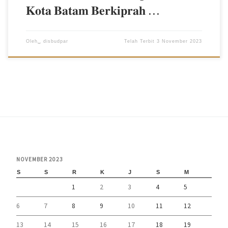
𝐊𝐨𝐭𝐚 𝐁𝐚𝐭𝐚𝐦 𝐁𝐞𝐫𝐤𝐢𝐩𝐫𝐚𝐡 …
Oleh␣
disbudpar
Telah Terbit
3 November 2023
NOVEMBER 2023
S
S
R
K
J
S
M
1
2
3
4
5
6
7
8
9
10
11
12
13
14
15
16
17
18
19