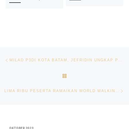
Navigasi pos
Previous post
MILAD P3DI KOTA BATAM, JEFRIDIN UNGKAP PERAN PENTING PEREMPUAN MEMBANGUN BATAM
BACK TO POST LIST
Ne
LIMA RIBU PESERTA RAMAIKAN WORLD WALKING DAY TINGKAT KOTA BATAM TAHUN 2023
OKTOBER 2023