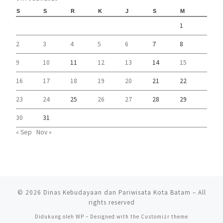
S
S
R
K
J
S
M
1
2
3
4
5
6
7
8
9
10
11
12
13
14
15
16
17
18
19
20
21
22
23
24
25
26
27
28
29
30
31
« Sep
Nov »
© 2026
Dinas Kebudayaan dan Pariwisata Kota Batam
– All
rights reserved
Didukung oleh
WP
– Designed with the
Customizr theme