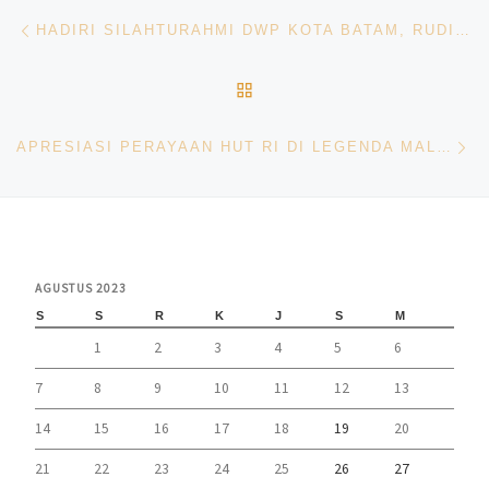
Navigasi pos
Previous post
HADIRI SILAHTURAHMI DWP KOTA BATAM, RUDI MINTA ISTRI ASN DUKUNG SUAMI UNTUK PEMBANGUNAN BATAM
BACK TO POST LIST
Ne
APRESIASI PERAYAAN HUT RI DI LEGENDA MALAKA, JEFRIDIN AJAK MASYARAKAT JAGA KEKOMPAKAN
AGUSTUS 2023
S
S
R
K
J
S
M
1
2
3
4
5
6
7
8
9
10
11
12
13
14
15
16
17
18
19
20
21
22
23
24
25
26
27