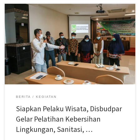
Disbudpar Batam- Dinas Kebudayaan dan Pariwisata (Disbudpar)
Kota Batam kembali menggelar pelatihan bagi pelaku pariwisata
di Kota Batam. Sebelumnya, sebanyak 40 pelaku pariwisata telah
diberikan pelatihan Tata Kelola Bisnis dan Pemasaran Digitalisasi
Destinasi Pariwisata pada 8-10 September lalu. Pelatihan kedua
dengan tema Pelatihan Kebersihan Lingkungan, Sanitasi, dan
Pengelolaan Sampah di Destinasi Wisata diikuti 35 pelaku
pariwisata di Millenium Hotel, Batu Ampar dari tanggal 13-15
September 2021. Kepala Disbudpar Kota Batam, Ardiwinata,
menjelaskan pada pelatihan kedua ini 35 peserta adalah
merupakan pelaku wisata, pemilik dan pengurus destinasi wisata.
“Pelatihan ini diadakan tiga hari, mereka diberikan pengetahuan
bagaimana mengelola pariwisata juga bagaimana […]
BERITA
KEGIATAN
Siapkan Pelaku Wisata, Disbudpar
Gelar Pelatihan Kebersihan
Lingkungan, Sanitasi, …