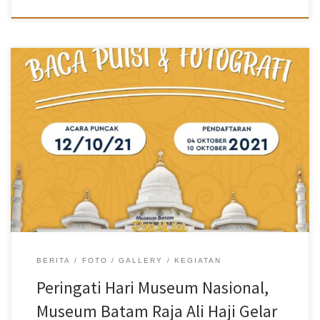
Museum Batam Raja Ali Haji menggelar lomba membaca puisi dan
lomba foto bertema museum, sejarah, kebudayaan, dan tradisi
Melayu Kota Batam. Perlombaan ini dilaksanakan dalam rangka
memperingati Hari Museum Nasional yang jatuh pada tanggal 12
Oktober mendatang.
BERITA
FOTO
GALLERY
KEGIATAN
Peringati Hari Museum Nasional,
Museum Batam Raja Ali Haji Gelar