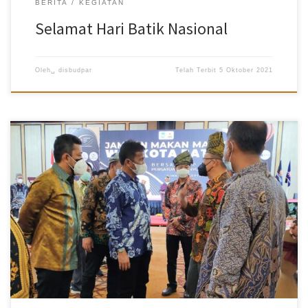
BERITA
KEGIATAN
Selamat Hari Batik Nasional
Oleh␣
disbudpar
Telah Terbit
5 Oktober 2021
Disbudpar Batam- Kegiatan Meeting, Incentive, Convention, and
Exhibition (MICE) di Kota Batam kembali mengeliat. Hal ini
dibuktikan dengan mulai digelarnya sejumlah pertemuan serta
pelatihan-pelatihan di sejumlah hotel. Salah satunya pertemuan
yang dilakukan di Batam yakni Rapat Pimpinan Nasional Persatuan
Insinyur Indonesia (Rapimnas PII) Tahun 2021 di Swiss-Belhotel
Harbour Bay, Batuampar yang digelar tiga hari, 24-26 September
2021. Wali Kota Batam, Muhammad Rudi menyambut baik
pertemuan tersebut. Hal itu menjadi tanda kembali bangkitnya
perekonomian Kota Batam di tengah pandemi Covid-19. Dengan
banyaknya pertemuan akan memberikan dampak positif di Batam,
termasuk menambah Pendapatan Asli Daerah (PAD). “Kita terus
mempercatik Kota Batam hingga […]