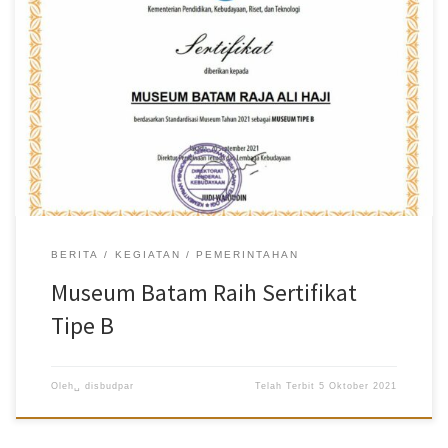
B dari Kementerian Pendidikan, Kebudayaan, Riset, dan Teknologi
(Kemendikbud Ristek). Sertifikat ini diteken oleh Direktur
Pembinaan Tenaga dan Lembaga Kebudayaan Direktorat
Jenderal Kebudayaan Kemendikbud Ristek, Judi Wahjudin. Kepala
Dinas Kebudayaan dan Pariwisata (Disbudpar) Kota Batam,
Ardiwinata, menyambut antusias atas pemberian sertifikat
tersebut. Terlebih, museum yang terletak di Dataran Engku Putri,
Batam Center ini, sudah mengikuti standardisasi dan sosialisasi
sesuai Pedoman Standardisasi Museum pada (20/4/2021) lalu.
“Dan sertifikat inilah hasilnya, berdasarkan standardisasi museum
tahun 2021, Museum Batam sudah memenuhi standar kriteria tipe
B,” katanya, Minggu (19/9/2021). Sertifikat ini, sambung dia, juga
[…]
BERITA
KEGIATAN
PEMERINTAHAN
Museum Batam Raih Sertifikat
Tipe B
Oleh␣
disbudpar
Telah Terbit
5 Oktober 2021