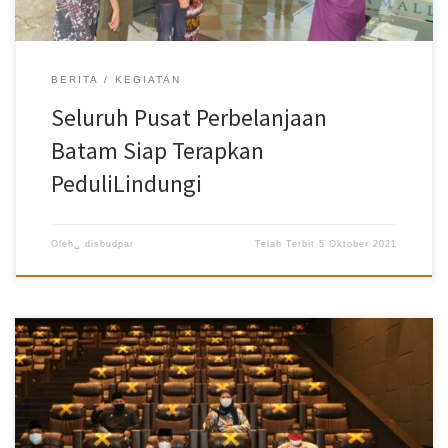
PeduliLindungi),” katanya. Terdapat empat warna yang
menunjukkan status dalam aplikasi PeduliLindungi saat melakukan
scan QR code di pintu masuk. Warna […]
BERITA
KEGIATAN
Seluruh Pusat Perbelanjaan
Batam Siap Terapkan
PeduliLindungi
Oleh␣
disbudpar
Telah Terbit
5 Oktober 2021
Disbudpar Batam- CGV Grand Batam Mall akan dibuka untuk
pengunjung pada Kamis (23/9/2021). Sebelum dibuka,
Pemerintah Kota (Pemko) Batam melakukan pengecekan untuk
melihat kesiapan penerapan protokol kesehatan di bioskop CGV
Grand Batam Mall, Rabu (22/9/2021). Pengecekan protokol
kesehatan dimulai dari pintu masuk area bioskop, seat yang sudah