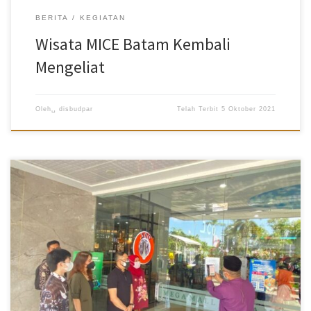
BERITA
KEGIATAN
Wisata MICE Batam Kembali
Mengeliat
Oleh␣
disbudpar
Telah Terbit
5 Oktober 2021
Disbudpar Batam- Seluruh pusat perbelanjaan (mal) di Kota Batam
bersiap menerapkan QR Code PeduliLindungi, salah satunya Mega
Mall, Batam Center. Kepala Dinas Kebudayaan dan Pariwisata
(Disbudpar) Kota Batam, Ardiwinata meninjau langsung kesiapan
pusat perbelanjaan, Kamis (23/9/2021). Ardi menyampaikan
kegiatan pusat perbelanjaan diizinkan beroperasi 50 persen mulai
dari pukul 10.00-21.00 dengan aplikasi PeduliLindungi dan
protokol kesehatan secara lebih ketat. Hal ini tertuang dalam Surat
Edaran (SE) Walikota Batam Nomor 53 Tahun 2021. “Kita ingin
memastikan apakah mal sudah mempersiapkannya (QR Code