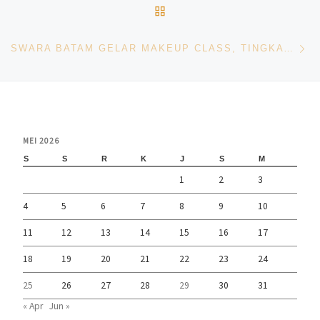
BACK TO POST LIST
Ne
SWARA BATAM GELAR MAKEUP CLASS, TINGKATKAN KEPERCAYAAN DIRI DAN KETERAMPILAN ANGGOTA
MEI 2026
S
S
R
K
J
S
M
1
2
3
4
5
6
7
8
9
10
11
12
13
14
15
16
17
18
19
20
21
22
23
24
25
26
27
28
29
30
31
« Apr
Jun »