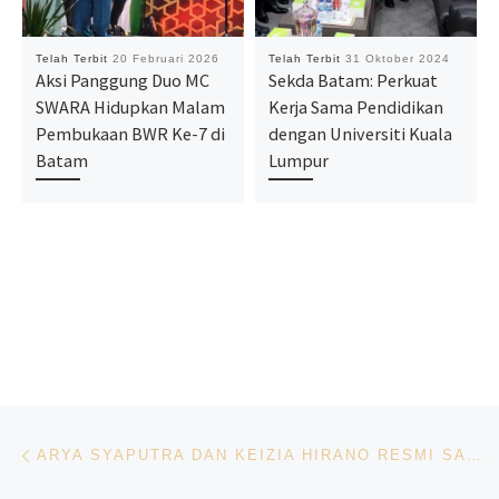
Telah Terbit
20 Februari 2026
Telah Terbit
31 Oktober 2024
Aksi Panggung Duo MC
Sekda Batam: Perkuat
SWARA Hidupkan Malam
Kerja Sama Pendidikan
Pembukaan BWR Ke-7 di
dengan Universiti Kuala
Batam
Lumpur
Navigasi pos
Previous post
ARYA SYAPUTRA DAN KEIZIA HIRANO RESMI SANDANG GELAR ENCIK PUAN BATAM 2026