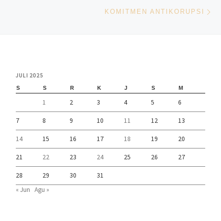
Ne
KOMITMEN ANTIKORUPSI
JULI 2025
S
S
R
K
J
S
M
1
2
3
4
5
6
7
8
9
10
11
12
13
14
15
16
17
18
19
20
21
22
23
24
25
26
27
28
29
30
31
« Jun
Agu »