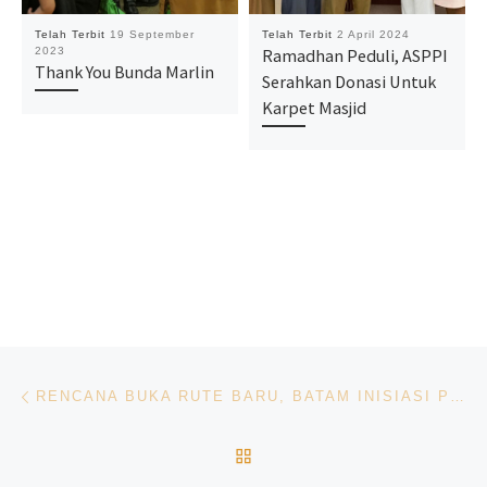
Telah Terbit
19 September
Telah Terbit
2 April 2024
2023
Ramadhan Peduli, ASPPI
Thank You Bunda Marlin
Serahkan Donasi Untuk
Karpet Masjid
Navigasi pos
Previous post
RENCANA BUKA RUTE BARU, BATAM INISIASI PERTEMUAN AIR ASIA DAN ASOSIASI PARIWISATA DAN BIB
BACK TO POST LIST