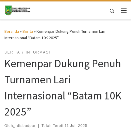
Skip to content
Search
Me
Beranda
»
Berita
»
Kemenpar Dukung Penuh Turnamen Lari
Internasional “Batam 10K 2025”
BERITA
INFORMASI
Kemenpar Dukung Penuh
Turnamen Lari
Internasional “Batam 10K
2025”
Oleh␣
disbudpar
|
Telah Terbit
11 Juli 2025