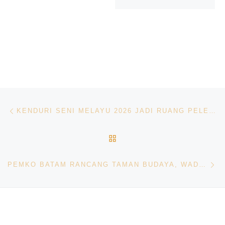
Navigasi pos
Previous post
KENDURI SENI MELAYU 2026 JADI RUANG PELESTARIAN BUDAYA DAN PENGGERAK EKONOMI KREATIF BATAM
BACK TO POST LIST
Ne
PEMKO BATAM RANCANG TAMAN BUDAYA, WADAH KREATIVITAS DAN PELESTARIAN WARISAN DAERAH