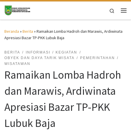
Skip to content
Search
Me
Beranda
»
Berita
»
Ramaikan Lomba Hadroh dan Marawis, Ardiwinata
Apresiasi Bazar TP-PKK Lubuk Baja
BERITA
INFORMASI
KEGIATAN
OBYEK DAN DAYA TARIK WISATA
PEMERINTAHAN
WISATAWAN
Ramaikan Lomba Hadroh
dan Marawis, Ardiwinata
Apresiasi Bazar TP-PKK
Lubuk Baja