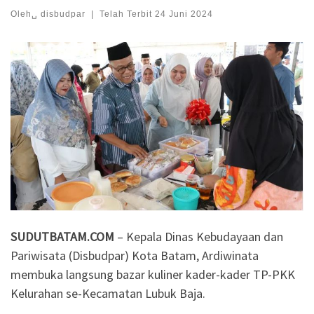
Oleh␣
disbudpar
|
Telah Terbit
24 Juni 2024
SUDUTBATAM.COM
– Kepala Dinas Kebudayaan dan
Pariwisata (Disbudpar) Kota Batam, Ardiwinata
membuka langsung bazar kuliner kader-kader TP-PKK
Kelurahan se-Kecamatan Lubuk Baja.