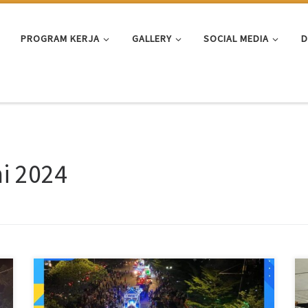
PROGRAM KERJA
GALLERY
SOCIAL MEDIA
D
i 2024
MabesNews.com, 𝐁𝐚𝐭𝐚𝐦 – Pawai takbir malam
Iduladha 1445 Hijriah tingkat Kota Batam berlangsung
meriah, Minggu (16/6/2024) malam. Ribuan warga