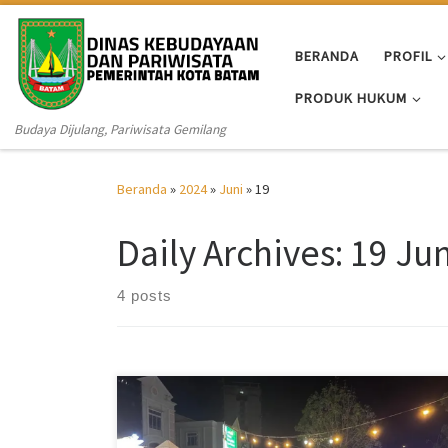
Skip to content
BERANDA
PROFIL
PRODUK HUKUM
Budaya Dijulang, Pariwisata Gemilang
Beranda
»
2024
»
Juni
»
19
Daily Archives:
19 Jun
4 posts
SUDUTBATAM.COM – Ribuan warga Batam meramaikan
malam takbiran bersama Wali Kota Batam Batam,
Muhammad Rudi, di Dataran Engku Putri, Minggu 16