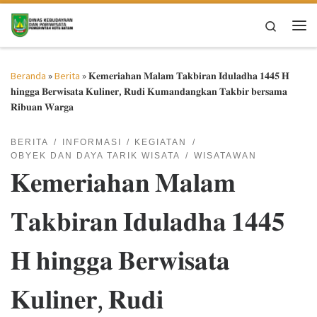
Skip to content
Search
Me
Beranda
»
Berita
»
𝐊𝐞𝐦𝐞𝐫𝐢𝐚𝐡𝐚𝐧 𝐌𝐚𝐥𝐚𝐦 𝐓𝐚𝐤𝐛𝐢𝐫𝐚𝐧 𝐈𝐝𝐮𝐥𝐚𝐝𝐡𝐚 𝟏𝟒𝟒𝟓 𝐇
𝐡𝐢𝐧𝐠𝐠𝐚 𝐁𝐞𝐫𝐰𝐢𝐬𝐚𝐭𝐚 𝐊𝐮𝐥𝐢𝐧𝐞𝐫, 𝐑𝐮𝐝𝐢 𝐊𝐮𝐦𝐚𝐧𝐝𝐚𝐧𝐠𝐤𝐚𝐧 𝐓𝐚𝐤𝐛𝐢𝐫 𝐛𝐞𝐫𝐬𝐚𝐦𝐚
𝐑𝐢𝐛𝐮𝐚𝐧 𝐖𝐚𝐫𝐠𝐚
BERITA
INFORMASI
KEGIATAN
OBYEK DAN DAYA TARIK WISATA
WISATAWAN
𝐊𝐞𝐦𝐞𝐫𝐢𝐚𝐡𝐚𝐧 𝐌𝐚𝐥𝐚𝐦
𝐓𝐚𝐤𝐛𝐢𝐫𝐚𝐧 𝐈𝐝𝐮𝐥𝐚𝐝𝐡𝐚 𝟏𝟒𝟒𝟓
𝐇 𝐡𝐢𝐧𝐠𝐠𝐚 𝐁𝐞𝐫𝐰𝐢𝐬𝐚𝐭𝐚
𝐊𝐮𝐥𝐢𝐧𝐞𝐫, 𝐑𝐮𝐝𝐢