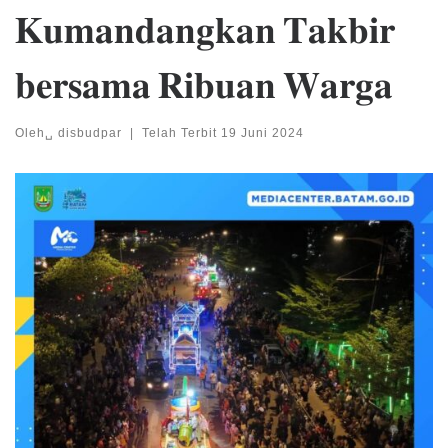
𝐊𝐮𝐦𝐚𝐧𝐝𝐚𝐧𝐠𝐤𝐚𝐧 𝐓𝐚𝐤𝐛𝐢𝐫
𝐛𝐞𝐫𝐬𝐚𝐦𝐚 𝐑𝐢𝐛𝐮𝐚𝐧 𝐖𝐚𝐫𝐠𝐚
Oleh␣
disbudpar
|
Telah Terbit
19 Juni 2024