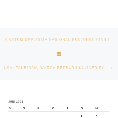
Navigasi pos
Previous post
KETUM DPP ASITA NASIONAL KUNJUNGI STAND BATAM PADA PAMERAN GEBYAR WISATA NUSANTARA KE-20 DAN TRAVEL 2024 DI JAKARTA
BACK TO POST LIST
Ne
USAI TAKBIRAN, WARGA BERBURU KULINER DI ENGKU HAMIDAH HOLIDAY
JUNI 2024
S
S
R
K
J
S
M
1
2