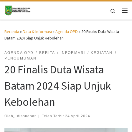
Skip to content
Search
Me
Beranda
»
Data & Informasi
»
Agenda OPD
»
20 Finalis Duta Wisata
Batam 2024 Siap Unjuk Kebolehan
AGENDA OPD
BERITA
INFORMASI
KEGIATAN
PENGUMUMAN
20 Finalis Duta Wisata
Batam 2024 Siap Unjuk
Kebolehan
Oleh␣
disbudpar
|
Telah Terbit
24 April 2024