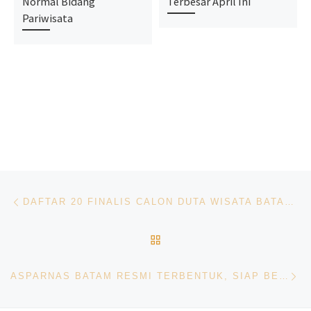
Normal Bidang
Terbesar April Ini
Pariwisata
Navigasi pos
Previous post
DAFTAR 20 FINALIS CALON DUTA WISATA BATAM 2024, LOLOS AUDISI DARI 203 PENDAFTAR
BACK TO POST LIST
Ne
ASPARNAS BATAM RESMI TERBENTUK, SIAP BERSINERGI MAJUKAN PARIWISATA