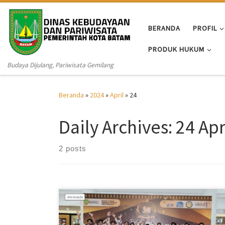
Skip to content
BERANDA
PROFIL
PRODUK HUKUM
Budaya Dijulang, Pariwisata Gemilang
Beranda
»
2024
»
April
»
24
Daily Archives:
24 Apr
2 posts
AlurNews.com – Sebanyak 20 finalis dari 203 orang
calon Duta Wisata Batam tahun 2024 akan kembali
bersaing pada grand final di Mei mendatang. Rentetan