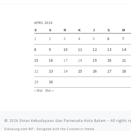
APRIL 2024
S
S
R
K
J
S
M
1
2
3
4
5
6
7
8
9
10
11
12
13
14
15
16
17
18
19
20
21
22
23
24
25
26
27
28
29
30
« Mar
Mei »
© 2026
Dinas Kebudayaan dan Pariwisata Kota Batam
– All rights 
Didukung oleh
WP
– Designed with the
Customizr theme