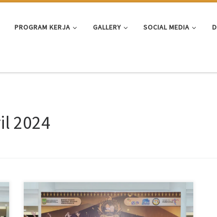
PROGRAM KERJA
GALLERY
SOCIAL MEDIA
D
il 2024
SUDUTBATAM.COM – Sebanyak 20 finalis dari 203 calon
Duta Wisata Batam 2024 akan kembali bersaing saat
grand final pada Mei mendatang. “Setelah mengikuti