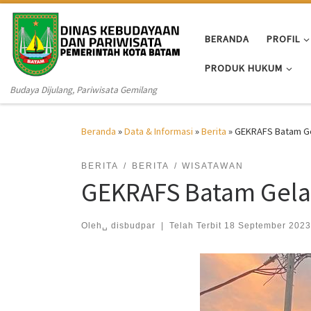
Skip to content
BERANDA
PROFIL
PRODUK HUKUM
Budaya Dijulang, Pariwisata Gemilang
Beranda
»
Data & Informasi
»
Berita
»
GEKRAFS Batam Gel
BERITA
BERITA
WISATAWAN
GEKRAFS Batam Gelar
Oleh␣
disbudpar
|
Telah Terbit
18 September 2023