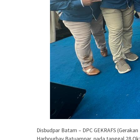
Disbudpar Batam – DPC GEKRAFS (Gerakan Kr
Harbourbay Batuampar, pada tanggal 28 Ok