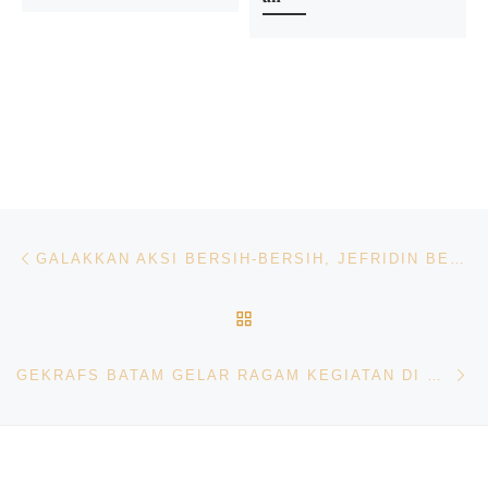
Navigasi pos
Previous post
GALAKKAN AKSI BERSIH-BERSIH, JEFRIDIN BERHARAP AKSI INI DAPAT MENGEDUKASI DAN MEMOTIVASI MASYARAKAT BATAM
BACK TO POST LIST
Ne
GEKRAFS BATAM GELAR RAGAM KEGIATAN DI BATAM CREATIVE FESTIVAL