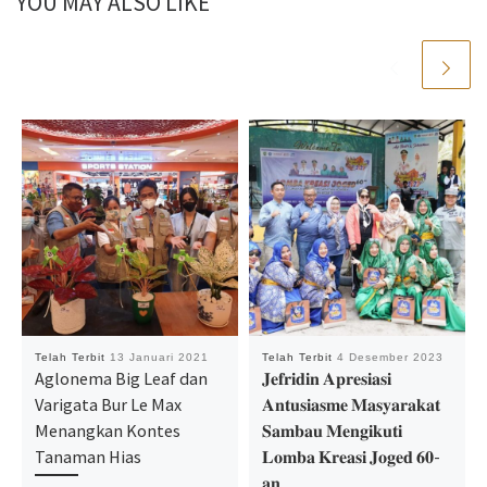
YOU MAY ALSO LIKE
Telah Terbit
13 Januari 2021
Telah Terbit
4 Desember 2023
Aglonema Big Leaf dan
𝐉𝐞𝐟𝐫𝐢𝐝𝐢𝐧 𝐀𝐩𝐫𝐞𝐬𝐢𝐚𝐬𝐢
Varigata Bur Le Max
𝐀𝐧𝐭𝐮𝐬𝐢𝐚𝐬𝐦𝐞 𝐌𝐚𝐬𝐲𝐚𝐫𝐚𝐤𝐚𝐭
Menangkan Kontes
𝐒𝐚𝐦𝐛𝐚𝐮 𝐌𝐞𝐧𝐠𝐢𝐤𝐮𝐭𝐢
Tanaman Hias
𝐋𝐨𝐦𝐛𝐚 𝐊𝐫𝐞𝐚𝐬𝐢 𝐉𝐨𝐠𝐞𝐝 𝟔𝟎-
𝐚𝐧