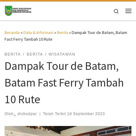
Skip to content
Search
Me
Beranda
»
Data & Informasi
»
Berita
»
Dampak Tour de Batam, Batam
Fast Ferry Tambah 10 Rute
BERITA
BERITA
WISATAWAN
Dampak Tour de Batam,
Batam Fast Ferry Tambah
10 Rute
Oleh␣
disbudpar
|
Telah Terbit
18 September 2023