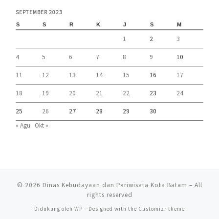
SEPTEMBER 2023
S
S
R
K
J
S
M
1
2
3
4
5
6
7
8
9
10
11
12
13
14
15
16
17
18
19
20
21
22
23
24
25
26
27
28
29
30
« Agu
Okt »
© 2026
Dinas Kebudayaan dan Pariwisata Kota Batam
– All
rights reserved
Didukung oleh
WP
– Designed with the
Customizr theme