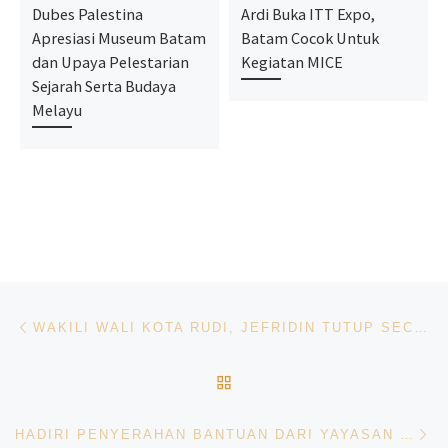
Dubes Palestina
Ardi Buka ITT Expo,
Apresiasi Museum Batam
Batam Cocok Untuk
dan Upaya Pelestarian
Kegiatan MICE
Sejarah Serta Budaya
Melayu
Navigasi pos
Previous post
WAKILI WALI KOTA RUDI, JEFRIDIN TUTUP SECARA RESMI TURNAMEN BOLA VOLLY LPM CUP II 2023
BACK TO POST LIST
Ne
HADIRI PENYERAHAN BANTUAN DARI YAYASAN CITRA MAS, JEFRIDIN UNGKAPKAN ANGKA STUNTING DI KOTA BATAM MENURUN