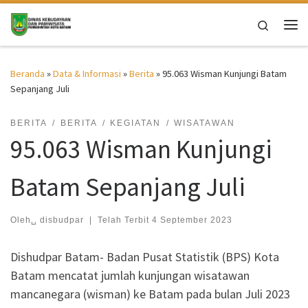
Skip to content
Search
Me
Beranda
»
Data & Informasi
»
Berita
»
95.063 Wisman Kunjungi Batam
Sepanjang Juli
BERITA
BERITA
KEGIATAN
WISATAWAN
95.063 Wisman Kunjungi
Batam Sepanjang Juli
Oleh␣
disbudpar
|
Telah Terbit
4 September 2023
Dishudpar Batam- Badan Pusat Statistik (BPS) Kota
Batam mencatat jumlah kunjungan wisatawan
mancanegara (wisman) ke Batam pada bulan Juli 2023