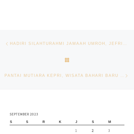
Navigasi pos
Previous post
HADIRI SILAHTURAHMI JAMAAH UMROH, JEFRIDIN SAMPAIKAN UMROH BENTUK APRESIASI DARI PEMKO BATAM
BACK TO POST LIST
Ne
PANTAI MUTIARA KEPRI, WISATA BAHARI BARU DI BATAM
SEPTEMBER 2023
S
S
R
K
J
S
M
1
2
3