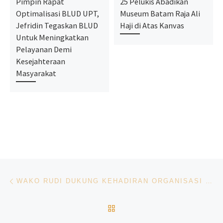
Pimpin Rapat
25 Pelukis Abadikan
Optimalisasi BLUD UPT,
Museum Batam Raja Ali
Jefridin Tegaskan BLUD
Haji di Atas Kanvas
Untuk Meningkatkan
Pelayanan Demi
Kesejahteraan
Masyarakat
Navigasi pos
Previous post
WAKO RUDI DUKUNG KEHADIRAN ORGANISASI JURNALIS PJS, HARAP HASILKAN KARYA JURNALISTIK YANG POSITIF UNTUK PEMBANGUNAN BATAM
BACK TO POST LIST