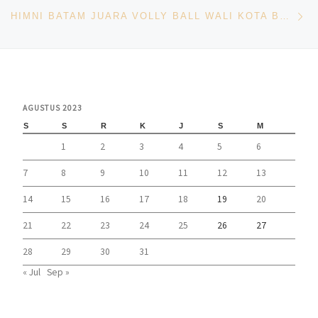
Ne
HIMNI BATAM JUARA VOLLY BALL WALI KOTA BATAM CUP 2023, RUDI : SELAMAT DAN TERUS SEMANGAT
AGUSTUS 2023
S
S
R
K
J
S
M
1
2
3
4
5
6
7
8
9
10
11
12
13
14
15
16
17
18
19
20
21
22
23
24
25
26
27
28
29
30
31
« Jul
Sep »