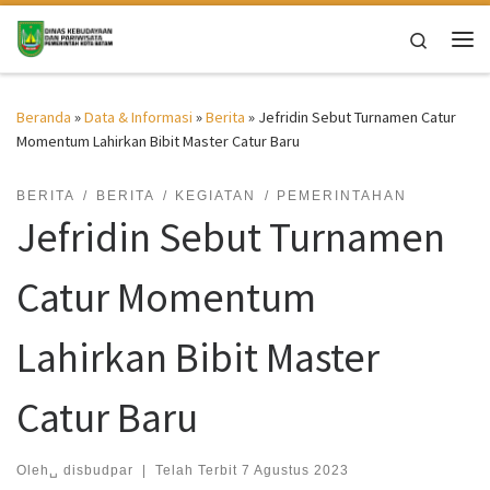
Skip to content
Search
Me
Beranda
»
Data & Informasi
»
Berita
»
Jefridin Sebut Turnamen Catur
Momentum Lahirkan Bibit Master Catur Baru
BERITA
BERITA
KEGIATAN
PEMERINTAHAN
Jefridin Sebut Turnamen
Catur Momentum
Lahirkan Bibit Master
Catur Baru
Oleh␣
disbudpar
|
Telah Terbit
7 Agustus 2023