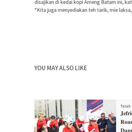
disajikan di kedai kopi Ameng Batam ini, k
“Kita juga menyediakan teh tarik, mie laksa, 
YOU MAY ALSO LIKE
Telah
𝐉𝐞𝐟𝐫
𝐑𝐨𝐚
𝐃𝐚𝐧𝐮