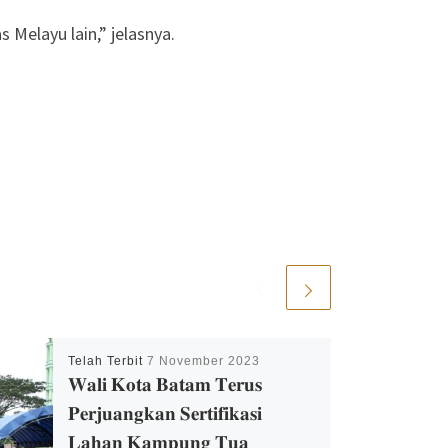
 Melayu lain,” jelasnya.
Telah Terbit
7 November 2023
𝐖𝐚𝐥𝐢 𝐊𝐨𝐭𝐚 𝐁𝐚𝐭𝐚𝐦 𝐓𝐞𝐫𝐮𝐬
𝐏𝐞𝐫𝐣𝐮𝐚𝐧𝐠𝐤𝐚𝐧 𝐒𝐞𝐫𝐭𝐢𝐟𝐢𝐤𝐚𝐬𝐢
𝐋𝐚𝐡𝐚𝐧 𝐊𝐚𝐦𝐩𝐮𝐧𝐠 𝐓𝐮𝐚