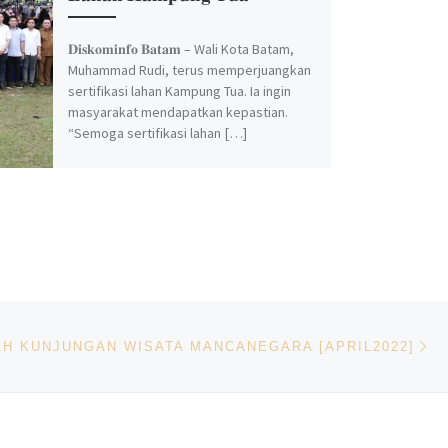
𝐃𝐢𝐬𝐤𝐨𝐦𝐢𝐧𝐟𝐨 𝐁𝐚𝐭𝐚𝐦 – Wali Kota Batam,
Muhammad Rudi, terus memperjuangkan
sertifikasi lahan Kampung Tua. Ia ingin
masyarakat mendapatkan kepastian.
“Semoga sertifikasi lahan […]
Ne
H KUNJUNGAN WISATA MANCANEGARA [APRIL2022]