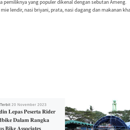
ata pemiliknya yang populer dikenal dengan sebutan Ameng.
mie lendir, nasi briyani, prata, nasi dagang dan makanan khas
 Terbit
20 November 2023
𝐝𝐢𝐧 𝐋𝐞𝐩𝐚𝐬 𝐏𝐞𝐬𝐞𝐫𝐭𝐚 𝐑𝐢𝐝𝐞𝐫
𝐛𝐢𝐤𝐞 𝐃𝐚𝐥𝐚𝐦 𝐑𝐚𝐧𝐠𝐤𝐚
𝐬 𝐁𝐢𝐤𝐞 𝐀𝐬𝐬𝐨𝐜𝐢𝐚𝐭𝐞𝐬