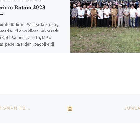
𝐞𝐫𝐢𝐮𝐦 𝐁𝐚𝐭𝐚𝐦 𝟐𝟎𝟐𝟑
𝐨𝐦𝐢𝐧𝐟𝐨 𝐁𝐚𝐭𝐚𝐦 – Wali Kota Batam,
ad Rudi diwakilkan Sekretaris
 Kota Batam, Jefridin, M.Pd.
s peserta Rider Roadbike di
Atrium […]
BACK TO POST LIST
SEMARAK KOREAN FESTIVAL UNTUK DATANGKAN WISMAN KE BATAM
JUMLA