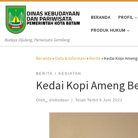
Skip to content
BERANDA
PROFIL
PRODUK HUKUM
Budaya Dijulang, Pariwisata Gemilang
Beranda
»
Data & Informasi
»
Berita
»
Kedai Kopi Ameng 
BERITA
KEGIATAN
Kedai Kopi Ameng Be
Oleh␣
disbudpar
|
Telah Terbit
6 Juni 2022