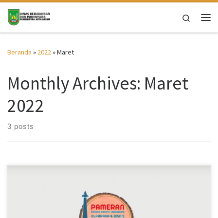
Skip to content
Search
Me
Beranda
»
2022
»
Maret
Monthly Archives:
Maret
2022
3 posts