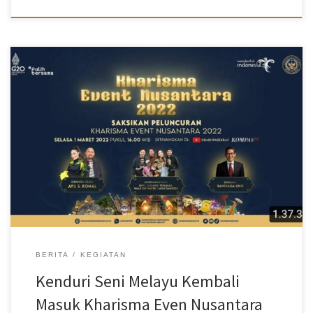
Disbudpar Batam – Kementerian Pariwisata dan Ekonomi Kreatif
(Kemenparekraf) meluncurkan Kharisma Event Nusantara (KEN)
2022 di Balairung Soesilo Soedarman Gedung Sapta Pesona
Kementerian Pariwisata & Ekonomi Kreatif Jakarta, Selasa
(1/3/2022). Dalam peluncuran itu, sebanyak 110 event yang terpilih
masuk dalam Kharisma Event Nusantara 2022. Satu di antaranya
yakni Kenduri Seni Melayu (KSM) dari Kota Batam. Menteri parekraf
Sandiaga Salahuddin Uno, dalam sambutannya mengatakan
berbagai event didaerah saat ini sedikit demi sedikit sudah mulai
menggeliat dan berangsur dapat diselenggarakan baik secara
hybrid, online dan bahkan offline. KEN merupakan wadah
kumpulan event-event berkualitas dari seluruh daerah di
Indonesia.Menurutnya, Even parekraf Indonesia memiliki […]
BERITA
KEGIATAN
Kenduri Seni Melayu Kembali
Masuk Kharisma Even Nusantara