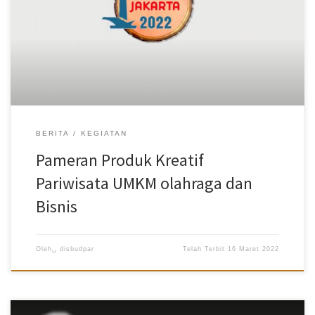
BERITA
KEGIATAN
Pameran Produk Kreatif
Pariwisata UMKM olahraga dan
Bisnis
Oleh␣
disbudpar
Telah Terbit
16 Maret 2022