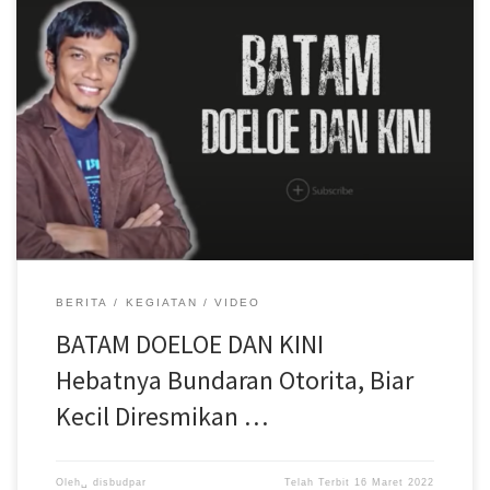
Tempat ini, kerap kita abaikan. Macam Anda mengacuhkan
mantan. Kalau pun dilihat, paling sekenanya saja… Tapi tahukah
Anda, bernama Bundaran Otorita, tempat ini menyimpan memori
paling mentereng di Batam? Gimana enggak, tiga kepala negara
pernah menjejakkan kakinya di sana! Waktu kali pertama di-lauch
ke publik 29 November 1987, Soeharto yang menandatangani
prasastinya. Agar dikenang anak cucu, the smailing general itu
menancapkan sebatang pohon beringin di tengah2nya… Presiden
ke-2 kita ini tidak sendiri, ditemani kolega kentalnya Lee Kwan
Yew, PM Singapura. Mr Lee turut membubuhkan tandatangan, juga
menanam pokok beringin… 5 Maret 1991, giliran dr Mahatir
Muhammad, PM Malaysia menjejakinya lalu […]
BERITA
KEGIATAN
VIDEO
BATAM DOELOE DAN KINI
Hebatnya Bundaran Otorita, Biar
Kecil Diresmikan …
Oleh␣
disbudpar
Telah Terbit
16 Maret 2022