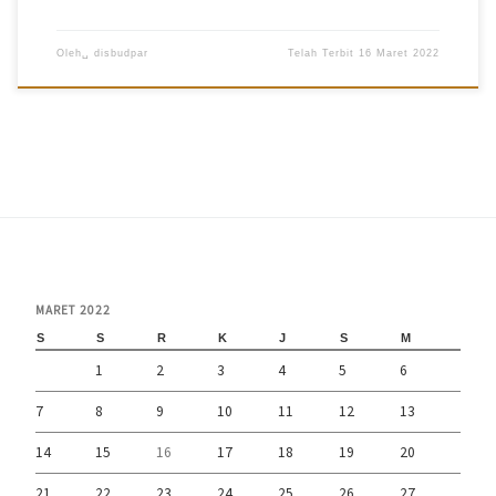
Oleh␣
disbudpar
Telah Terbit
16 Maret 2022
MARET 2022
S
S
R
K
J
S
M
1
2
3
4
5
6
7
8
9
10
11
12
13
14
15
16
17
18
19
20
21
22
23
24
25
26
27