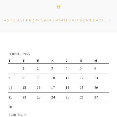
BACK TO POST LIST
Ne
ASOSIASI PARIWISATA BATAM SALURKAN BANTUAN UNTUK WARGA MUSIBAH KEBAKARAN PULAU BULUH
FEBRUARI 2022
S
S
R
K
J
S
M
1
2
3
4
5
6
7
8
9
10
11
12
13
14
15
16
17
18
19
20
21
22
23
24
25
26
27
28
« Jan
Mar »