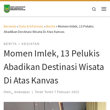
Skip to content
Search
Me
Beranda
»
Data & Informasi
»
Berita
»
Momen Imlek, 13 Pelukis
Abadikan Destinasi Wisata Di Atas Kanvas
BERITA
KEGIATAN
Momen Imlek, 13 Pelukis
Abadikan Destinasi Wisata
Di Atas Kanvas
Oleh␣
disbudpar
|
Telah Terbit
7 Februari 2022