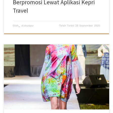
Berpromosi Lewat Aplikasi Kepri
Travel
Oleh␣
disbudpar
Telah Terbit
28 September 2020
Disbudpar Batam- Pagelaran Malam Puncak Batam Batik Fashion
Week (BBFW) Tahun 2020 Berjalan sukses. Event yang dihelat di
Dataran Engku Hamidah, Batam Centre, pada Sabtu Malam (12/9)
tersebut menampilkan karya-karya terbaik dari delapan desainer
muda yang tampil sangat memukau sesuai dengan tema yang
diusung, “Inspiring Millenial”. Kepala Dinas Kebudayaan dan
Pariwisata (Disbudpar) Kota Batam, Ardiwinata dalam laporannya
menyampaikan Malam Puncak Batam Batik Fashion Week (BBFW)
2020 ini adalah merupakan rangkaian akhir dari beberapa kegiatan
yang dilaksanakan oleh Dinas Perindustrian dan perdagangan Kota
Batam sebelumnya, antara lain expo Batam Batik Fashion Week ,
Batam millenials dan beberapa pelatihan-pelatihan. “Semua
rangkaian tersebut […]