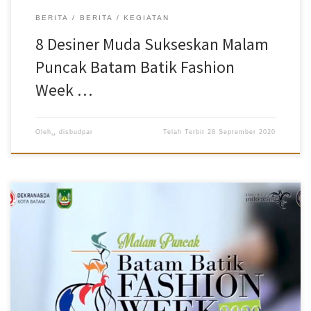
BERITA
BERITA
KEGIATAN
8 Desiner Muda Sukseskan Malam
Puncak Batam Batik Fashion
Week …
Oleh␣
disbudpar
Telah Terbit
28 September 2020
Untuk memperkenalkan dan mempromosikan berbagai motif Batik
Batam hasil karya designer binaan Dekranasda Kota Batam kepada
Masyarakat Kota khususnya Millenials Batam, Dinas Kebudayaan
dan Pariwisata Kota Batam Batik bersama Dekranasda Kota Batam
serta Didukung Oleh Kementerian Pariwisata dan Ekonomi Kreatif
menggelar Malam Puncak Batam Batik Fashion Week 2020 (BBFW).