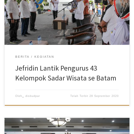
(Disbudpar) Kota Batam, Ardiwinata dalam sambutannya meminta
agar anggota yang dilantik dapat melaksanakan tugas yang
diberikan, diantaranya mendata destinasi wisata yang sudah
dikelola sehingga Batam nantinya akan kembali menjadi daerah
destinasi wisata yang dikunjungi wisatawan, baik domestik maupun
mancanegara. “SK (Surat Keputusan) sudah dibacakan muda-
mudahan dapat melaksanakan tugas dengan baik dan ikhlas,
sehingga Batam kembali menjadi daerah kunjungan wisata […]
BERITA
KEGIATAN
Jefridin Lantik Pengurus 43
Kelompok Sadar Wisata se Batam
Oleh␣
disbudpar
Telah Terbit
28 September 2020
Disbudpar Batam- Sebanyak 151 hotel di Batam menerima
sertifikat penerapan pelaksanaan protokol kesehatan. Acara serah