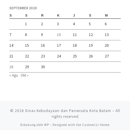
SEPTEMBER 2020
S
S
R
K
J
S
M
1
2
3
4
5
6
7
8
9
10
11
12
13
14
15
16
17
18
19
20
21
22
23
24
25
26
27
28
29
30
« Agu
Okt »
© 2026
Dinas Kebudayaan dan Pariwisata Kota Batam
– All
rights reserved
Didukung oleh
WP
– Designed with the
Customizr theme