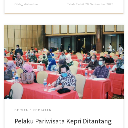
Oleh␣
disbudpar
Telah Terbit
28 September 2020
Disbudpar Batam- Di masa pandemi Covid-19 pelaku pariwisata di
tantang mempromosikan pariwisata Kepri lewat aplikasi Kepri
Travel. Aplikasi digital ini merupakan buku pedoman pariwisata di
era new normal, demikian disampaikan ketua pelaksana sekaligus
Kepala Dinas Pariwisata Provinsi Kepri, Buralimar saat
menyampaikan laporannya diacara Pengembangan dan
Penguatan Informasi dan Database, pada Kamis (17/9). Kegiatan
yang dibuka oleh Gubernur Provinsi Kepulauan Riau, Isdianto ini
bertujuan mengajarkan pelaku pariwisata tentang bagaimana
berpromosi lewat aplikasi digital. “Teman-teman pelaku pariwisata
bisa melakukan pegumpulan data pariwisata dan promosi lewat
aplikasi ini,” kata Buralimar, di lokasi acara, Swissbell Harbour Bay
Batam. Kepala Dinas Kebudayaan dan Pariwisata (Disbudpar) […]
BERITA
KEGIATAN
Pelaku Pariwisata Kepri Ditantang