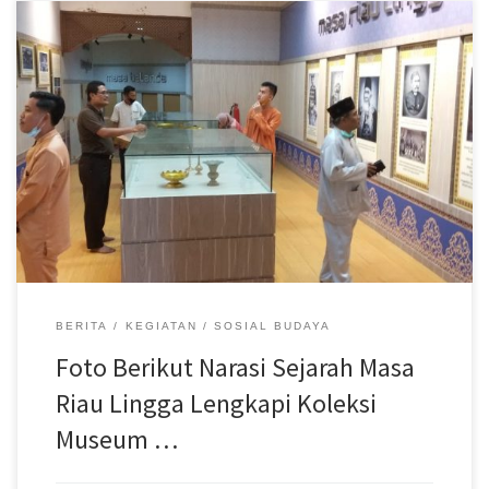
Disbudpar Batam- Koleksi Museum Batam Raja Ali Haji semakin
lengkap dengan bertambahnya koleksi berupa foto – foto berikut
narasinya yang dipajang didinding. Pajangan Foto itu menceritakan
tentang sejarah peradaban Batam. “Koleksi museum bertambah
lengkap dengan hadirnya foto – foto yang menceritakan tentang
sejarah Masa Riau Lingga,” kata Muhammad Zen, Kepala Bidang
(Kabid) Kebudayaan Dinas Kebudayaan dan Pariwisata (Disbudpar)
Kota Batam, ketika meninjau museum padaJumat (18/9). Zen
menyebutkan, deretan foto – foto tersebut diantaranya adalah
foto Raja Ali Haji, seorang pengarang Melayu abad ke-18 yang
termasyhur. Ada pula foto Sultan Abdul Raham Muazzam Syah III,
Sultan Abdul Raham Muazzam Syah II […]
BERITA
KEGIATAN
SOSIAL BUDAYA
Foto Berikut Narasi Sejarah Masa
Riau Lingga Lengkapi Koleksi
Museum …