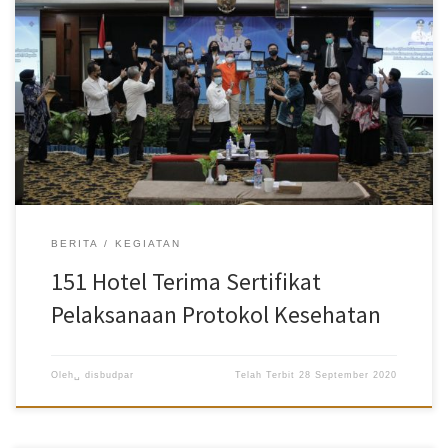
terima oleh Walikota Batam yang diwakili Seketaris Daerah (Sekda)
Kota Batam, Jefridin Hamid, bertempat di Travelodge Hotel
Batam, Rabu (23/9). Jefridin mengatakan, sertifikat ini sebagai
apreasi Wali Kota Batam, Muhammad Rudi kepada pelaku jasa
usaha perhotelan yang telah mematuhi dan melaksanakan
protokol kesehatan di tempat usahanya. Adanya sertifikat ini akan
memberikan keyakinan dan juga rasa aman bagi tamu hotel
tersebut karena sudah diakui pemerintah, sebutnya. Dirinya
berharap usaha ini dpat menjadi stimulus bagi dunia pariwisata
Batam, khususnya bagi usaha jasa perhotelan. Dikatakannya, sejak
awal Pemko […]
BERITA
KEGIATAN
151 Hotel Terima Sertifikat
Pelaksanaan Protokol Kesehatan
Oleh␣
disbudpar
Telah Terbit
28 September 2020