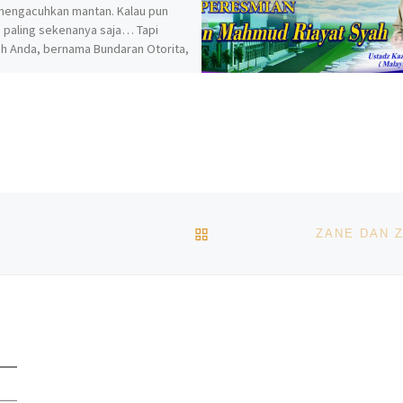
mengacuhkan mantan. Kalau pun
t, paling sekenanya saja… Tapi
h Anda, bernama Bundaran Otorita,
t […]
BACK TO POST LIST
ZANE DAN Z