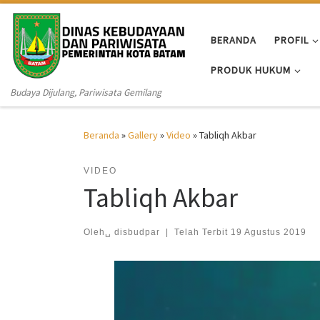
Skip to content
BERANDA
PROFIL
PRODUK HUKUM
Budaya Dijulang, Pariwisata Gemilang
Beranda
»
Gallery
»
Video
»
Tabliqh Akbar
VIDEO
Tabliqh Akbar
Oleh␣
disbudpar
|
Telah Terbit
19 Agustus 2019