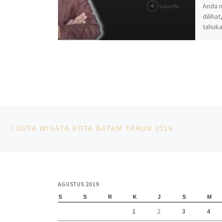
Anda 
diliha
tahuka
tempa
Navigasi pos
Previous post
DUTA WISATA KOTA BATAM TAHUN 2019
AGUSTUS 2019
S
S
R
K
J
S
M
1
2
3
4