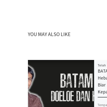
YOU MAY ALSO LIKE
Telah
BAT
Heba
Biar
Kepa
Tempat