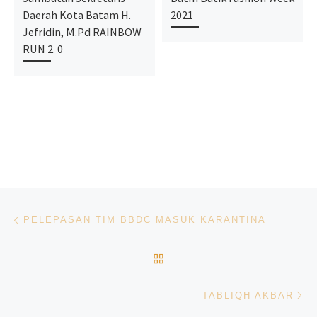
Daerah Kota Batam H.
2021
Jefridin, M.Pd RAINBOW
RUN 2. 0
Navigasi pos
Previous post
PELEPASAN TIM BBDC MASUK KARANTINA
BACK TO POST LIST
Ne
TABLIQH AKBAR