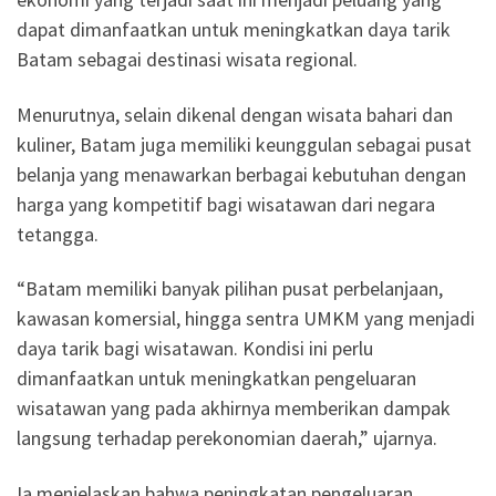
dapat dimanfaatkan untuk meningkatkan daya tarik
Batam sebagai destinasi wisata regional.
Menurutnya, selain dikenal dengan wisata bahari dan
kuliner, Batam juga memiliki keunggulan sebagai pusat
belanja yang menawarkan berbagai kebutuhan dengan
harga yang kompetitif bagi wisatawan dari negara
tetangga.
“Batam memiliki banyak pilihan pusat perbelanjaan,
kawasan komersial, hingga sentra UMKM yang menjadi
daya tarik bagi wisatawan. Kondisi ini perlu
dimanfaatkan untuk meningkatkan pengeluaran
wisatawan yang pada akhirnya memberikan dampak
langsung terhadap perekonomian daerah,” ujarnya.
Ia menjelaskan bahwa peningkatan pengeluaran