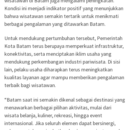
wisatawan di Batam juga mengalami peningkatan.
Kondisi ini menjadi indikator positif yang menunjukkan
bahwa wisatawan semakin tertarik untuk menikmati
berbagai pengalaman yang ditawarkan Batam.
Untuk mendukung pertumbuhan tersebut, Pemerintah
Kota Batam terus berupaya memperkuat infrastruktur,
konektivitas, serta menciptakan iklim usaha yang
mendukung perkembangan industri pariwisata. Di sisi
lain, pelaku usaha diharapkan terus meningkatkan
kualitas layanan agar mampu memberikan pengalaman
terbaik bagi wisatawan.
“Batam saat ini semakin dikenal sebagai destinasi yang
menawarkan berbagai pilihan aktivitas, mulai dari
wisata belanja, kuliner, rekreasi, hingga event
internasional. Jika seluruh elemen dapat bersinergi,