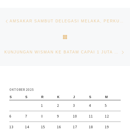
Navigasi pos
Previous post
AMSAKAR SAMBUT DELEGASI MELAKA, PERKUAT HUBUNGAN BATAM-MELAKA
BACK TO POST LIST
Ne
KUNJUNGAN WISMAN KE BATAM CAPAI 1 JUTA ORANG HINGGA AGUSTUS 2025, BATAM KIAN MANTAP JADI GERBANG WISATA KEPRI
OKTOBER 2025
S
S
R
K
J
S
M
1
2
3
4
5
6
7
8
9
10
11
12
13
14
15
16
17
18
19