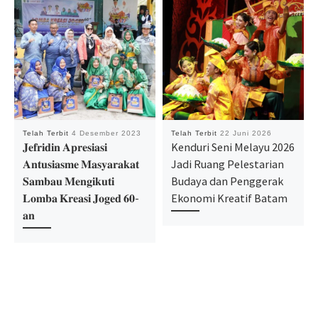
Telah Terbit
4 Desember 2023
Telah Terbit
22 Juni 2026
𝐉𝐞𝐟𝐫𝐢𝐝𝐢𝐧 𝐀𝐩𝐫𝐞𝐬𝐢𝐚𝐬𝐢
Kenduri Seni Melayu 2026
𝐀𝐧𝐭𝐮𝐬𝐢𝐚𝐬𝐦𝐞 𝐌𝐚𝐬𝐲𝐚𝐫𝐚𝐤𝐚𝐭
Jadi Ruang Pelestarian
𝐒𝐚𝐦𝐛𝐚𝐮 𝐌𝐞𝐧𝐠𝐢𝐤𝐮𝐭𝐢
Budaya dan Penggerak
𝐋𝐨𝐦𝐛𝐚 𝐊𝐫𝐞𝐚𝐬𝐢 𝐉𝐨𝐠𝐞𝐝 𝟔𝟎-
Ekonomi Kreatif Batam
𝐚𝐧