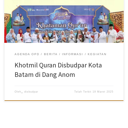
AGENDA OPD
BERITA
INFORMASI
KEGIATAN
Khotmil Quran Disbudpar Kota
Batam di Dang Anom
Oleh␣
disbudpar
Telah Terbit
19 Maret 2025