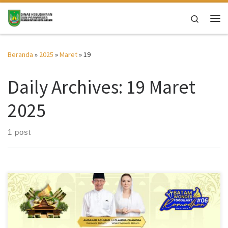
Skip to content
Search
Me
Beranda
»
2025
»
Maret
»
19
Daily Archives:
19 Maret
2025
1 post