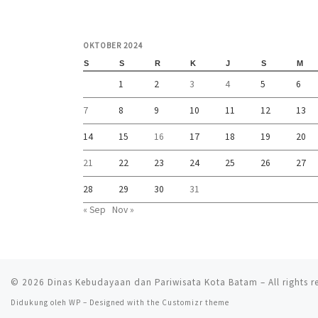
OKTOBER 2024
S
S
R
K
J
S
M
1
2
3
4
5
6
7
8
9
10
11
12
13
14
15
16
17
18
19
20
21
22
23
24
25
26
27
28
29
30
31
« Sep
Nov »
© 2026
Dinas Kebudayaan dan Pariwisata Kota Batam
– All rights 
Didukung oleh
WP
– Designed with the
Customizr theme