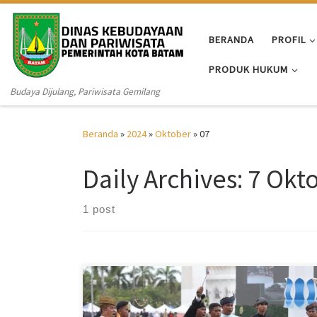
Skip to content
BERANDA
PROFIL
PRODUK HUKUM
Budaya Dijulang, Pariwisata Gemilang
Beranda
»
2024
»
Oktober
»
07
Daily Archives:
7 Okt
1 post
Disbudpar Kota Batam – Penampilan drama kabaret
sukses memeriahkan hari ulang tahun (HUT) ke-79
Tentara Nasional Indonesia (TNI) tingkat Provinsi