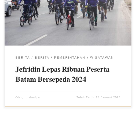
ribuan peserta Batam Bersepeda 2024. “Alhamdulillah pada hari
ini ramai sekali masyarakat Batam dan pegawai di lingkungan
Pemko Batam yang turut serta dalam event Batam Bersepeda ini,”
Dijelaskannya peserta Batam Bersepeda menempuh rute sejauh
12 kilometer. Kegiatan yang dimulai pukul 07.00 WIB diawali dari
pintu selatan Dataran Engku Putri Batam, Batam Centre dan finish
di Dataran Engku Putri. Ia menyebut kegiatan […]
BERITA
BERITA
PEMERINTAHAN
WISATAWAN
𝐉𝐞𝐟𝐫𝐢𝐝𝐢𝐧 𝐋𝐞𝐩𝐚𝐬 𝐑𝐢𝐛𝐮𝐚𝐧 𝐏𝐞𝐬𝐞𝐫𝐭𝐚
𝐁𝐚𝐭𝐚𝐦 𝐁𝐞𝐫𝐬𝐞𝐩𝐞𝐝𝐚 𝟐𝟎𝟐𝟒
Oleh␣
disbudpar
Telah Terbit
28 Januari 2024