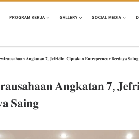
PROGRAM KERJA
GALLERY
SOCIAL MEDIA
D
𝐰𝐢𝐫𝐚𝐮𝐬𝐚𝐡𝐚𝐚𝐧 𝐀𝐧𝐠𝐤𝐚𝐭𝐚𝐧 𝟕, 𝐉𝐞𝐟𝐫𝐢𝐝𝐢𝐧: 𝐂𝐢𝐩𝐭𝐚𝐤𝐚𝐧 𝐄𝐧𝐭𝐫𝐞𝐩𝐫𝐞𝐧𝐞𝐮𝐫 𝐁𝐞𝐫𝐝𝐚𝐲𝐚 𝐒𝐚𝐢𝐧𝐠
𝐫𝐚𝐮𝐬𝐚𝐡𝐚𝐚𝐧 𝐀𝐧𝐠𝐤𝐚𝐭𝐚𝐧 𝟕, 𝐉𝐞𝐟𝐫
𝐚 𝐒𝐚𝐢𝐧𝐠