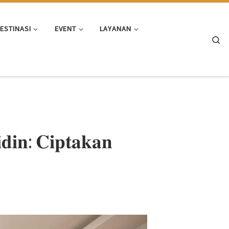
ESTINASI
EVENT
LAYANAN
Se
𝐝𝐢𝐧: 𝐂𝐢𝐩𝐭𝐚𝐤𝐚𝐧