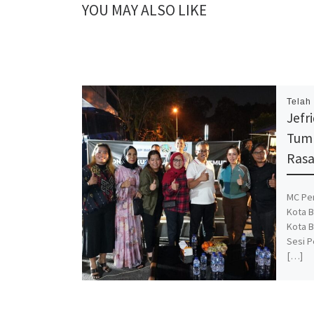
YOU MAY ALSO LIKE
Telah
Jefr
Tumb
Rasa
MC Pe
Kota B
Kota 
Sesi 
[…]