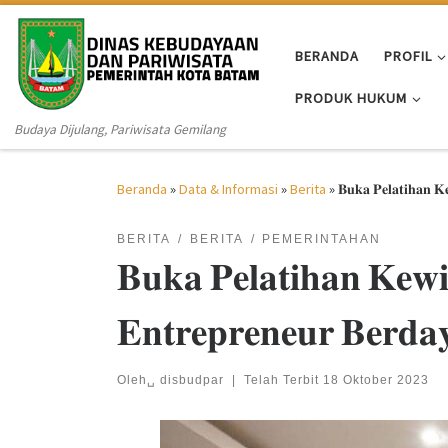
Skip to content
BERANDA
PROFIL
PRODUK HUKUM
Budaya Dijulang, Pariwisata Gemilang
Beranda
»
Data & Informasi
»
Berita
»
𝐁𝐮𝐤𝐚 𝐏𝐞𝐥𝐚𝐭𝐢𝐡𝐚𝐧 𝐊
BERITA
BERITA
PEMERINTAHAN
𝐁𝐮𝐤𝐚 𝐏𝐞𝐥𝐚𝐭𝐢𝐡𝐚𝐧 𝐊𝐞𝐰𝐢
𝐄𝐧𝐭𝐫𝐞𝐩𝐫𝐞𝐧𝐞𝐮𝐫 𝐁𝐞𝐫𝐝𝐚
Oleh␣
disbudpar
|
Telah Terbit
18 Oktober 2023