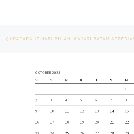
Navigasi pos
Previous post
OKTOBER 2023
S
S
R
K
J
S
M
1
2
3
4
5
6
7
8
9
10
11
12
13
14
15
16
17
18
19
20
21
22
23
24
25
26
27
28
29