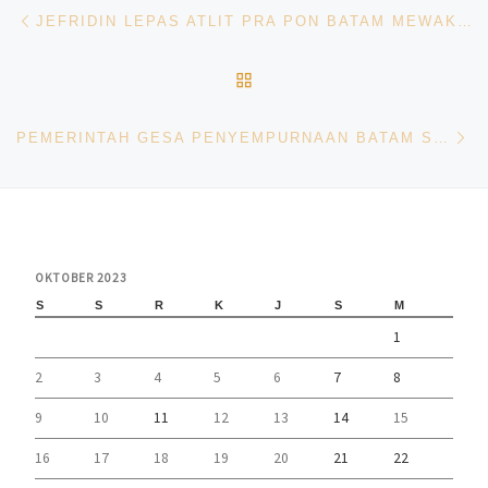
Navigasi pos
Previous post
JEFRIDIN LEPAS ATLIT PRA PON BATAM MEWAKILI KEPRI KE BOGOR
BACK TO POST LIST
Ne
PEMERINTAH GESA PENYEMPURNAAN BATAM SMART CITY
OKTOBER 2023
S
S
R
K
J
S
M
1
2
3
4
5
6
7
8
9
10
11
12
13
14
15
16
17
18
19
20
21
22