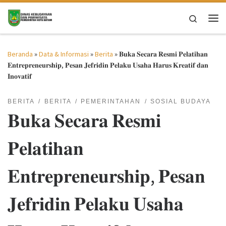
Skip to content
Search
Me
Beranda
»
Data & Informasi
»
Berita
»
𝐁𝐮𝐤𝐚 𝐒𝐞𝐜𝐚𝐫𝐚 𝐑𝐞𝐬𝐦𝐢 𝐏𝐞𝐥𝐚𝐭𝐢𝐡𝐚𝐧
𝐄𝐧𝐭𝐫𝐞𝐩𝐫𝐞𝐧𝐞𝐮𝐫𝐬𝐡𝐢𝐩, 𝐏𝐞𝐬𝐚𝐧 𝐉𝐞𝐟𝐫𝐢𝐝𝐢𝐧 𝐏𝐞𝐥𝐚𝐤𝐮 𝐔𝐬𝐚𝐡𝐚 𝐇𝐚𝐫𝐮𝐬 𝐊𝐫𝐞𝐚𝐭𝐢𝐟 𝐝𝐚𝐧
𝐈𝐧𝐨𝐯𝐚𝐭𝐢𝐟
BERITA
BERITA
PEMERINTAHAN
SOSIAL BUDAYA
𝐁𝐮𝐤𝐚 𝐒𝐞𝐜𝐚𝐫𝐚 𝐑𝐞𝐬𝐦𝐢
𝐏𝐞𝐥𝐚𝐭𝐢𝐡𝐚𝐧
𝐄𝐧𝐭𝐫𝐞𝐩𝐫𝐞𝐧𝐞𝐮𝐫𝐬𝐡𝐢𝐩, 𝐏𝐞𝐬𝐚𝐧
𝐉𝐞𝐟𝐫𝐢𝐝𝐢𝐧 𝐏𝐞𝐥𝐚𝐤𝐮 𝐔𝐬𝐚𝐡𝐚