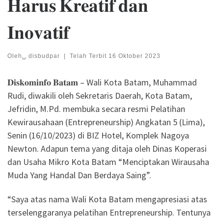
𝐇𝐚𝐫𝐮𝐬 𝐊𝐫𝐞𝐚𝐭𝐢𝐟 𝐝𝐚𝐧
𝐈𝐧𝐨𝐯𝐚𝐭𝐢𝐟
Oleh␣
disbudpar
|
Telah Terbit
16 Oktober 2023
𝐃𝐢𝐬𝐤𝐨𝐦𝐢𝐧𝐟𝐨 𝐁𝐚𝐭𝐚𝐦 – Wali Kota Batam, Muhammad
Rudi, diwakili oleh Sekretaris Daerah, Kota Batam,
Jefridin, M.Pd. membuka secara resmi Pelatihan
Kewirausahaan (Entrepreneurship) Angkatan 5 (Lima),
Senin (16/10/2023) di BIZ Hotel, Komplek Nagoya
Newton. Adapun tema yang ditaja oleh Dinas Koperasi
dan Usaha Mikro Kota Batam “Menciptakan Wirausaha
Muda Yang Handal Dan Berdaya Saing”.
“Saya atas nama Wali Kota Batam mengapresiasi atas
terselenggaranya pelatihan Entrepreneurship. Tentunya