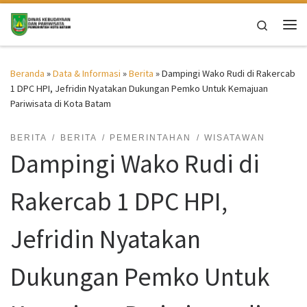
Skip to content
Search
Me
Beranda
»
Data & Informasi
»
Berita
»
Dampingi Wako Rudi di Rakercab
1 DPC HPI, Jefridin Nyatakan Dukungan Pemko Untuk Kemajuan
Pariwisata di Kota Batam
BERITA
BERITA
PEMERINTAHAN
WISATAWAN
Dampingi Wako Rudi di
Rakercab 1 DPC HPI,
Jefridin Nyatakan
Dukungan Pemko Untuk