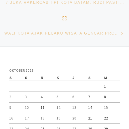
BUKA RAKERCAB HPI KOTA BATAM, RUDI PASTIKAN TERUS BERKOMITMEN MAJUKAN PARIWISATA
BACK TO POST LIST
Ne
WALI KOTA AJAK PELAKU WISATA GENCAR PROMOSIKAN BATAM
OKTOBER 2023
S
S
R
K
J
S
M
1
2
3
4
5
6
7
8
9
10
11
12
13
14
15
16
17
18
19
20
21
22
23
24
25
26
27
28
29