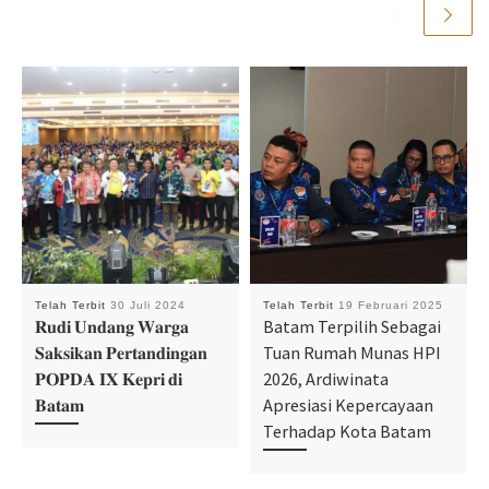
Telah Terbit
30 Juli 2024
Telah Terbit
19 Februari 2025
𝐑𝐮𝐝𝐢 𝐔𝐧𝐝𝐚𝐧𝐠 𝐖𝐚𝐫𝐠𝐚
Batam Terpilih Sebagai
𝐒𝐚𝐤𝐬𝐢𝐤𝐚𝐧 𝐏𝐞𝐫𝐭𝐚𝐧𝐝𝐢𝐧𝐠𝐚𝐧
Tuan Rumah Munas HPI
𝐏𝐎𝐏𝐃𝐀 𝐈𝐗 𝐊𝐞𝐩𝐫𝐢 𝐝𝐢
2026, Ardiwinata
𝐁𝐚𝐭𝐚𝐦
Apresiasi Kepercayaan
Terhadap Kota Batam