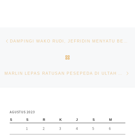
Navigasi pos
Previous post
DAMPINGI WAKO RUDI, JEFRIDIN MENYATU BERSAMA MASYARAKAT SEMARAKKAN PAWAI PEMBANGUNAN
BACK TO POST LIST
Ne
MARLIN LEPAS RATUSAN PESEPEDA DI ULTAH AWAL BROS
AGUSTUS 2023
S
S
R
K
J
S
M
1
2
3
4
5
6