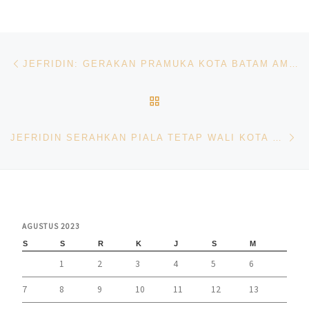
Navigasi pos
Previous post
JEFRIDIN: GERAKAN PRAMUKA KOTA BATAM AMBIL BAGIAN SUKSESKAN PEMBANGUNAN MELALUI SAKA PARIWISATA
BACK TO POST LIST
Ne
JEFRIDIN SERAHKAN PIALA TETAP WALI KOTA RUDI PADA PEMENANG TURNAMEN FUTSAL PK NTT CUP 2023
AGUSTUS 2023
S
S
R
K
J
S
M
1
2
3
4
5
6
7
8
9
10
11
12
13