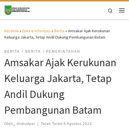
Skip to content
Search
Me
Beranda
»
Data & Informasi
»
Berita
»
Amsakar Ajak Kerukunan
Keluarga Jakarta, Tetap Andil Dukung Pembangunan Batam
BERITA
BERITA
PEMERINTAHAN
Amsakar Ajak Kerukunan
Keluarga Jakarta, Tetap
Andil Dukung
Pembangunan Batam
Oleh␣
disbudpar
|
Telah Terbit
6 Agustus 2023