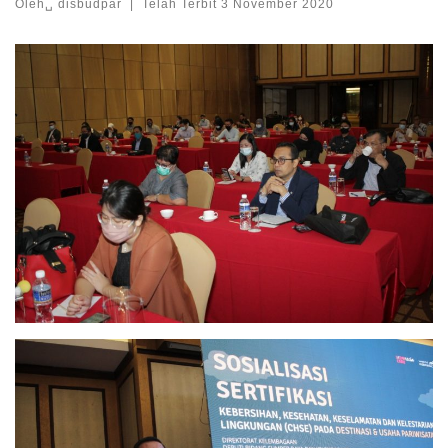
Oleh␣
disbudpar
|
Telah Terbit
3 November 2020