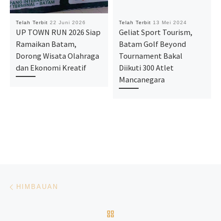
Telah Terbit
22 Juni 2026
Telah Terbit
13 Mei 2024
UP TOWN RUN 2026 Siap
Geliat Sport Tourism,
Ramaikan Batam,
Batam Golf Beyond
Dorong Wisata Olahraga
Tournament Bakal
dan Ekonomi Kreatif
Diikuti 300 Atlet
Mancanegara
Navigasi pos
Previous post
HIMBAUAN
BACK TO POST LIST