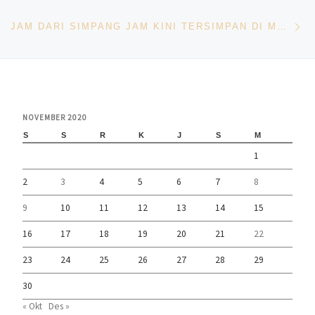
Ne
JAM DARI SIMPANG JAM KINI TERSIMPAN DI MUSEUM RAJA ALI HAJI
NOVEMBER 2020
S
S
R
K
J
S
M
1
2
3
4
5
6
7
8
9
10
11
12
13
14
15
16
17
18
19
20
21
22
23
24
25
26
27
28
29
30
« Okt
Des »