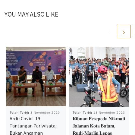
YOU MAY ALSO LIKE
Telah Terbit
3 November 2020
Telah Terbit
13 November 2023
Ardi : Covid- 19
𝐑𝐢𝐛𝐮𝐚𝐧 𝐏𝐞𝐬𝐞𝐩𝐞𝐝𝐚 𝐍𝐢𝐤𝐦𝐚𝐭𝐢
Tantangan Pariwisata,
𝐉𝐚𝐥𝐚𝐧𝐚𝐧 𝐊𝐨𝐭𝐚 𝐁𝐚𝐭𝐚𝐦,
Bukan Ancaman
𝐑𝐮𝐝𝐢-𝐌𝐚𝐫𝐥𝐢𝐧 𝐋𝐞𝐩𝐚𝐬