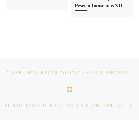
𝐏𝐞𝐬𝐞𝐫𝐭𝐚 𝐉𝐚𝐦𝐬𝐞𝐥𝐢𝐧𝐚𝐬 𝐗𝐈𝐈
Navigasi pos
Previous post
DISBUDPAR BATAM DORONG PELAKU PARIWISATA MANFAATKAN MOMENTUM PIALA DUNIA 2026
BACK TO POST LIST
Ne
PEMKO BATAM BEKALI ENCIK & PUAN 2026 JADI PROMOTOR WISATA DI ERA DIGITAL